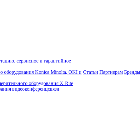
атацию, сервисное и гарантийное
о оборудования Konica Minolta, OKI и
Статьи
Партнерам
Бренд
ерительного оборудования X-Rite
ания видеоконференцсвязи