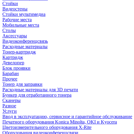
Стойки
Видеостены
Стойки мультимедиа
Рабочие места
Мобильные места
Столы
Аксессуары
Видеоконференцсвязь
Расходные материалы
Тонер-картридж
Картридж
Девелопер
Блок проявки
Барабан
Прочее
Тонер для заправки
Расходные материалы для 3D печати
Бункер для отработанного тонера
Сканеры
Разное
Услуги
Ввод в эксплуатацию, сервисное и гарантийное обслуживание
Печатного оборудования Konica Minolta, OKI и Kyocera
Цветоизмерительного оборудования X-Rite
Оборудования видеоконференцсвязи