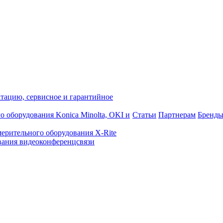
атацию, сервисное и гарантийное
о оборудования Konica Minolta, OKI и
Статьи
Партнерам
Бренд
ерительного оборудования X-Rite
ания видеоконференцсвязи