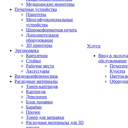
Медицинские мониторы
Печатные устройства
Принтеры
Многофункциональные
устройства
Широкоформатная печать
Дополнительное
оборудование
3D принтеры
Услуги
Эргономика
Крепления
Ввод в эксплу
Стойки
обслуживание
Рабочие места
Печатног
Аксессуары
Kyocera
Видеоконференцсвязь
Цветоизм
Расходные материалы
Оборудов
Тонер-картридж
Картридж
Девелопер
Блок проявки
Барабан
Прочее
Тонер для заправки
Расходные материалы для 3D
печати