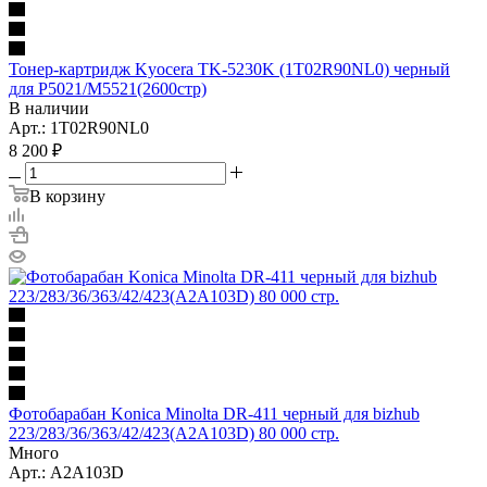
Тонер-картридж Kyocera TK-5230K (1T02R90NL0) черный
для P5021/M5521(2600стр)
В наличии
Арт.: 1T02R90NL0
8 200
₽
В корзину
Фотобарабан Konica Minolta DR-411 черный для bizhub
223/283/36/363/42/423(A2A103D) 80 000 стр.
Много
Арт.: A2A103D