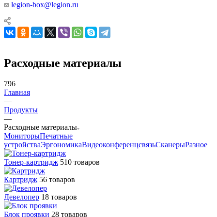
legion-box@legion.ru
Расходные материалы
796
Главная
—
Продукты
—
Расходные материалы
Мониторы
Печатные
устройства
Эргономика
Видеоконференцсвязь
Сканеры
Разное
Тонер-картридж
510 товаров
Картридж
56 товаров
Девелопер
18 товаров
Блок проявки
28 товаров