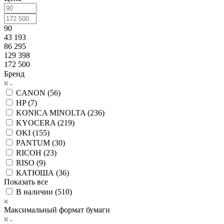
90
43 193
86 295
129 398
172 500
Бренд
CANON (
56
)
HP (
7
)
KONICA MINOLTA (
236
)
KYOCERA (
219
)
OKI (
155
)
PANTUM (
30
)
RICOH (
23
)
RISO (
9
)
КАТЮША (
36
)
Показать все
В наличии (
510
)
Максимальный формат бумаги