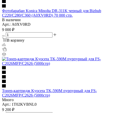
Фотобарабан Konica Minolta DR-311K черный для Bizhub
C220/C280/C360 (A0XV0RD) 70 000 стр.
В наличии
Арт.: A0XV0RD
9 000
₽
В корзину
Тонер-картридж Kyocera TK-590M пурпурный для FS-
C2026MFP/C2626 (5000стр)
Много
Арт.: 1T02KVBNL0
9 200
₽