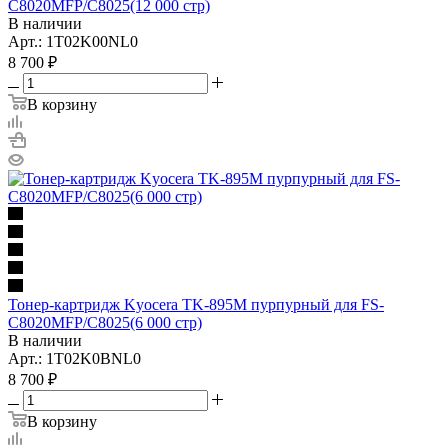
C8020MFP/C8025(12 000 стр)
В наличии
Арт.: 1T02K00NL0
8 700
₽
В корзину
Тонер-картридж Kyocera TK-895M пурпурный для FS-
C8020MFP/C8025(6 000 стр)
В наличии
Арт.: 1T02K0BNL0
8 700
₽
В корзину