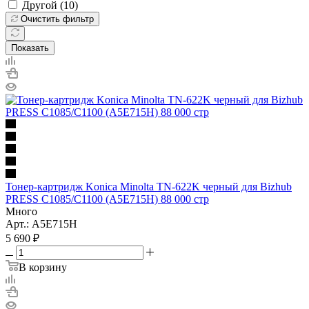
Другой (
10
)
Очистить фильтр
Показать
Тонер-картридж Konica Minolta TN-622K черный для Bizhub
PRESS C1085/C1100 (A5E715H) 88 000 стр
Много
Арт.: A5E715H
5 690
₽
В корзину