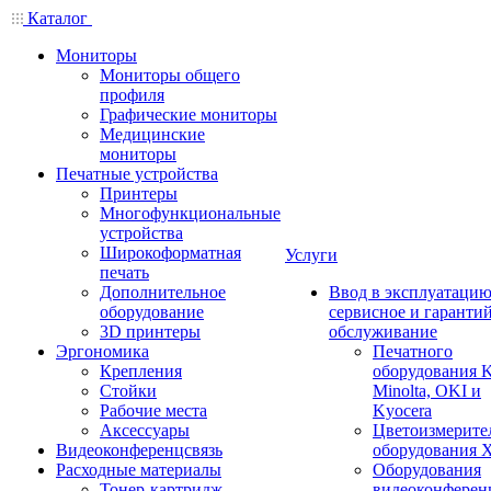
Каталог
Мониторы
Мониторы общего
профиля
Графические мониторы
Медицинские
мониторы
Печатные устройства
Принтеры
Многофункциональные
устройства
Широкоформатная
Услуги
печать
Дополнительное
Ввод в эксплуатацию
оборудование
сервисное и гаранти
3D принтеры
обслуживание
Эргономика
Печатного
Крепления
оборудования K
Стойки
Minolta, OKI и
Рабочие места
Kyocera
Аксессуары
Цветоизмерите
Видеоконференцсвязь
оборудования X
Расходные материалы
Оборудования
Тонер-картридж
видеоконферен