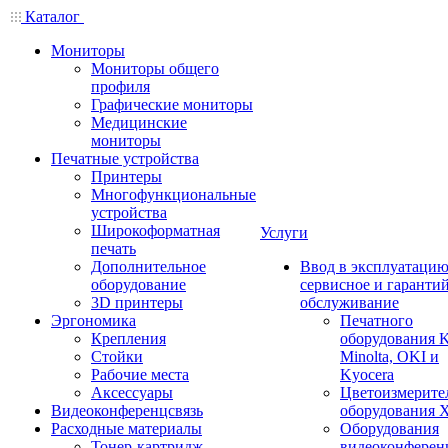
Каталог
Мониторы
Мониторы общего
профиля
Графические мониторы
Медицинские
мониторы
Печатные устройства
Принтеры
Многофункциональные
устройства
Широкоформатная
Услуги
печать
Дополнительное
Ввод в эксплуатацию
оборудование
сервисное и гаранти
3D принтеры
обслуживание
Эргономика
Печатного
Крепления
оборудования K
Стойки
Minolta, OKI и
Рабочие места
Kyocera
Аксессуары
Цветоизмерите
Видеоконференцсвязь
оборудования X
Расходные материалы
Оборудования
Тонер-картридж
видеоконферен