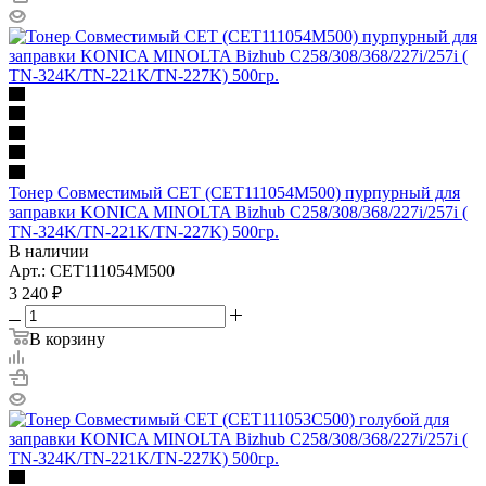
Тонер Совместимый CET (CET111054M500) пурпурный для
заправки KONICA MINOLTA Bizhub C258/308/368/227i/257i (
TN-324K/TN-221K/TN-227K) 500гр.
В наличии
Арт.: CET111054M500
3 240
₽
В корзину