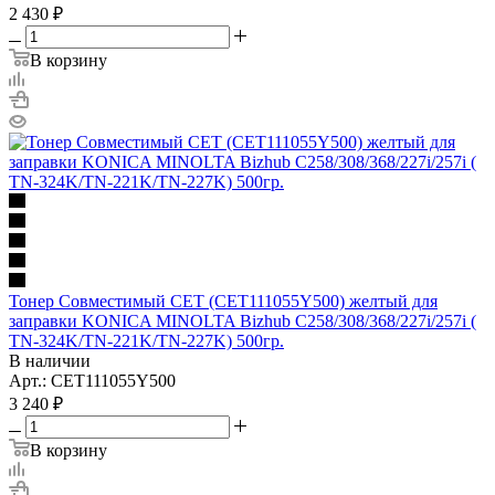
2 430
₽
В корзину
Тонер Совместимый CET (CET111055Y500) желтый для
заправки KONICA MINOLTA Bizhub C258/308/368/227i/257i (
TN-324K/TN-221K/TN-227K) 500гр.
В наличии
Арт.: CET111055Y500
3 240
₽
В корзину