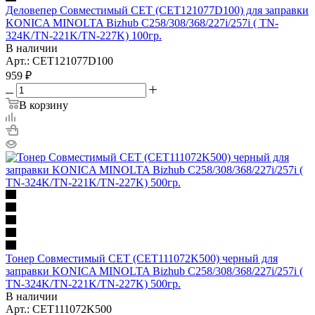
Деловепер Совместимый CET (CET121077D100) для заправки
KONICA MINOLTA Bizhub C258/308/368/227i/257i ( TN-
324K/TN-221K/TN-227K) 100гр.
В наличии
Арт.: CET121077D100
959
₽
В корзину
Тонер Совместимый CET (CET111072K500) черный для
заправки KONICA MINOLTA Bizhub C258/308/368/227i/257i (
TN-324K/TN-221K/TN-227K) 500гр.
В наличии
Арт.: CET111072K500