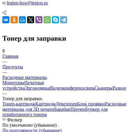
legion-box@legion.ru
Тонер для заправки
8
Главная
—
Продукты
—
Расходные материалы
Мониторы
Печатные
устройства
Эргономика
Видеоконференцсвязь
Сканеры
Разное
—
Тонер для заправки
Тонер-картридж
Картридж
Девелопер
Блок проявки
Расходные
материалы для 3D печати
Барабан
Прочее
Бункер для
отработанного тонера
Фильтр
По умолчанию (убывание)
По популярности (убывание)