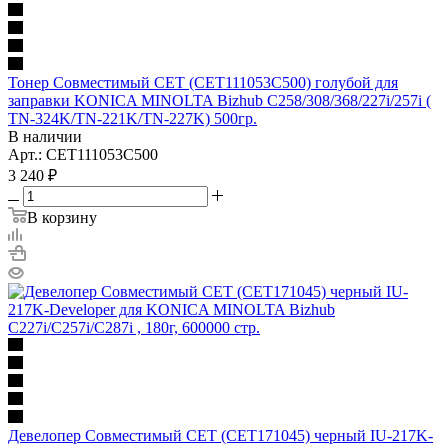
Тонер Совместимый CET (CET111053C500) голубой для
заправки KONICA MINOLTA Bizhub C258/308/368/227i/257i (
TN-324K/TN-221K/TN-227K) 500гр.
В наличии
Арт.: CET111053C500
3 240
₽
В корзину
Девелопер Совместимый CET (CET171045) черный IU-217K-