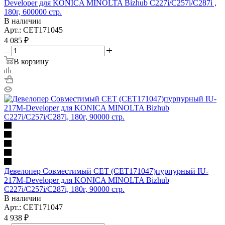
Developer для KONICA MINOLTA Bizhub C227i/C257i/C287i ,
180г, 600000 стр.
В наличии
Арт.: CET171045
4 085
₽
В корзину
Девелопер Совместимый CET (CET171047)пурпурный IU-
217M-Developer для KONICA MINOLTA Bizhub
C227i/C257i/C287i, 180г, 90000 стр.
В наличии
Арт.: CET171047
4 938
₽