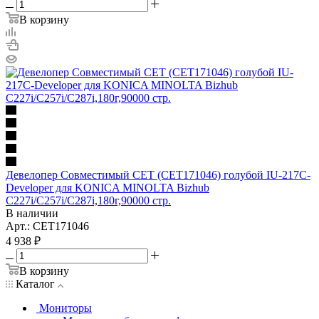
В корзину
Девелопер Совместимый CET (CET171046) голубой IU-217C-
Developer для KONICA MINOLTA Bizhub
C227i/C257i/C287i,180г,90000 стр.
В наличии
Арт.: CET171046
4 938
₽
В корзину
Каталог
Мониторы