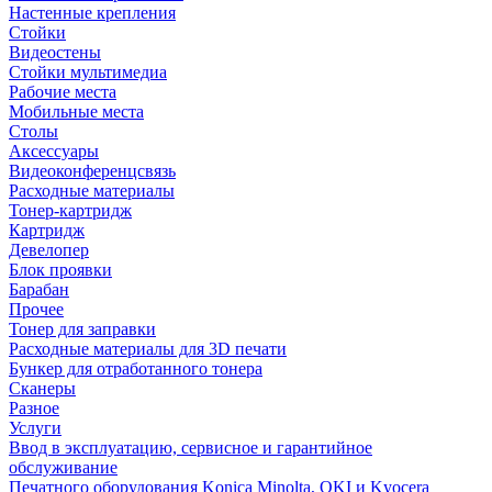
Настенные крепления
Стойки
Видеостены
Стойки мультимедиа
Рабочие места
Мобильные места
Столы
Аксессуары
Видеоконференцсвязь
Расходные материалы
Тонер-картридж
Картридж
Девелопер
Блок проявки
Барабан
Прочее
Тонер для заправки
Расходные материалы для 3D печати
Бункер для отработанного тонера
Сканеры
Разное
Услуги
Ввод в эксплуатацию, сервисное и гарантийное
обслуживание
Печатного оборудования Konica Minolta, OKI и Kyocera