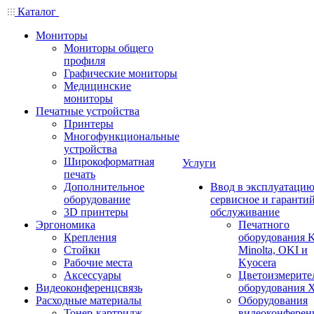
Каталог
Мониторы
Мониторы общего
профиля
Графические мониторы
Медицинские
мониторы
Печатные устройства
Принтеры
Многофункциональные
устройства
Широкоформатная
Услуги
печать
Дополнительное
Ввод в эксплуатацию
оборудование
сервисное и гаранти
3D принтеры
обслуживание
Эргономика
Печатного
Крепления
оборудования K
Стойки
Minolta, OKI и
Рабочие места
Kyocera
Аксессуары
Цветоизмерите
Видеоконференцсвязь
оборудования X
Расходные материалы
Оборудования
Тонер-картридж
видеоконферен