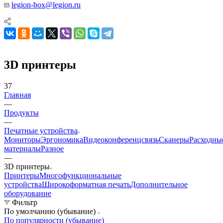
legion-box@legion.ru
3D принтеры
37
Главная
—
Продукты
—
Печатные устройства
Мониторы
Эргономика
Видеоконференцсвязь
Сканеры
Расходны
материалы
Разное
—
3D принтеры
Принтеры
Многофункциональные
устройства
Широкоформатная печать
Дополнительное
оборудование
Фильтр
По умолчанию (убывание)
По популярности (убывание)