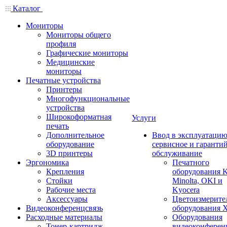
Каталог
Мониторы
Мониторы общего
профиля
Графические мониторы
Медицинские
мониторы
Печатные устройства
Принтеры
Многофункциональные
устройства
Широкоформатная
Услуги
печать
Дополнительное
Ввод в эксплуатацию
оборудование
сервисное и гаранти
3D принтеры
обслуживание
Эргономика
Печатного
Крепления
оборудования K
Стойки
Minolta, OKI и
Рабочие места
Kyocera
Аксессуары
Цветоизмерите
Видеоконференцсвязь
оборудования X
Расходные материалы
Оборудования
Тонер-картридж
видеоконферен