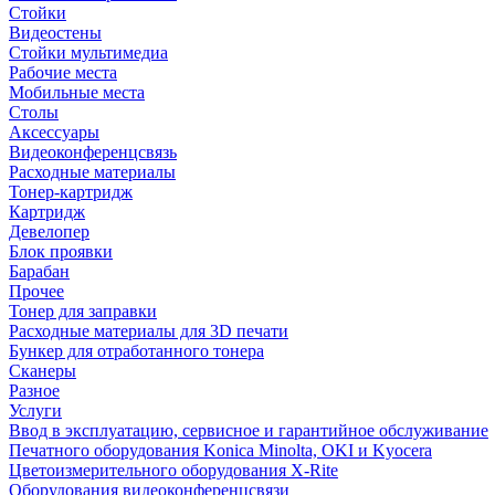
Стойки
Видеостены
Стойки мультимедиа
Рабочие места
Мобильные места
Столы
Аксессуары
Видеоконференцсвязь
Расходные материалы
Тонер-картридж
Картридж
Девелопер
Блок проявки
Барабан
Прочее
Тонер для заправки
Расходные материалы для 3D печати
Бункер для отработанного тонера
Сканеры
Разное
Услуги
Ввод в эксплуатацию, сервисное и гарантийное обслуживание
Печатного оборудования Konica Minolta, OKI и Kyocera
Цветоизмерительного оборудования X-Rite
Оборудования видеоконференцсвязи