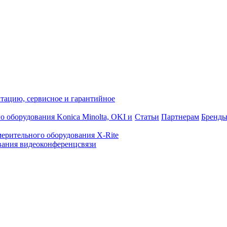
атацию, сервисное и гарантийное
о оборудования Konica Minolta, OKI и
Статьи
Партнерам
Бренд
ерительного оборудования X-Rite
ания видеоконференцсвязи