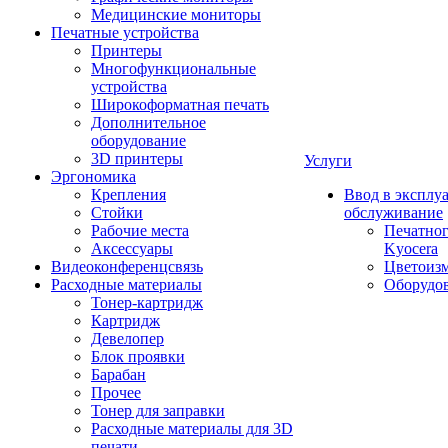
Медицинские мониторы
Печатные устройства
Принтеры
Многофункциональные
устройства
Широкоформатная печать
Дополнительное
оборудование
3D принтеры
Услуги
Эргономика
Крепления
Ввод в эксплу
Стойки
обслуживание
Рабочие места
Печатног
Аксессуары
Kyocera
Видеоконференцсвязь
Цветоизм
Расходные материалы
Оборудов
Тонер-картридж
Картридж
Девелопер
Блок проявки
Барабан
Прочее
Тонер для заправки
Расходные материалы для 3D
печати