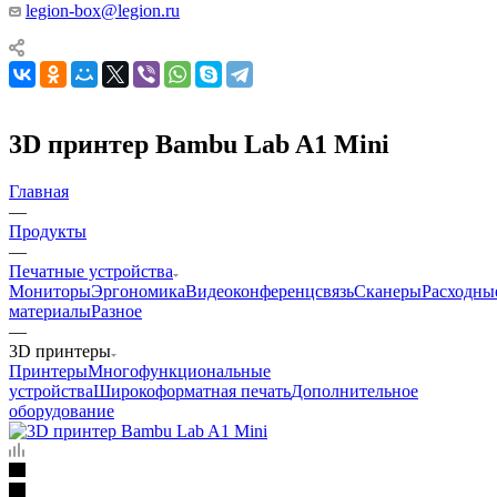
legion-box@legion.ru
3D принтер Bambu Lab A1 Mini
Главная
—
Продукты
—
Печатные устройства
Мониторы
Эргономика
Видеоконференцсвязь
Сканеры
Расходны
материалы
Разное
—
3D принтеры
Принтеры
Многофункциональные
устройства
Широкоформатная печать
Дополнительное
оборудование