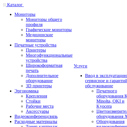
Каталог
Мониторы
Мониторы общего
профиля
Графические мониторы
Медицинские
мониторы
Печатные устройства
Принтеры
Многофункциональные
устройства
Широкоформатная
Услуги
печать
Дополнительное
Ввод в эксплуатацию
оборудование
сервисное и гаранти
3D принтеры
обслуживание
Эргономика
Печатного
Крепления
оборудования K
Стойки
Minolta, OKI и
Рабочие места
Kyocera
Аксессуары
Цветоизмерите
Видеоконференцсвязь
оборудования X
Расходные материалы
Оборудования
Тонер-картридж
видеоконферен