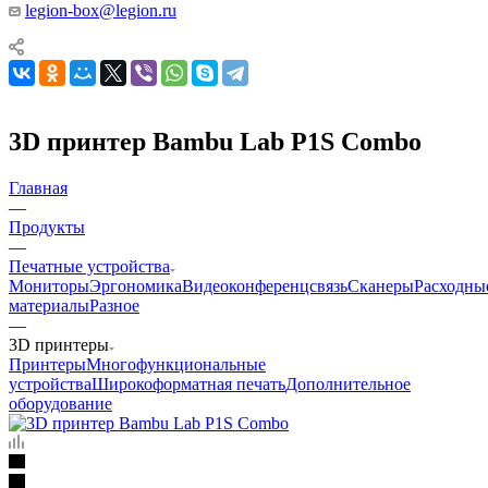
legion-box@legion.ru
3D принтер Bambu Lab P1S Combo
Главная
—
Продукты
—
Печатные устройства
Мониторы
Эргономика
Видеоконференцсвязь
Сканеры
Расходны
материалы
Разное
—
3D принтеры
Принтеры
Многофункциональные
устройства
Широкоформатная печать
Дополнительное
оборудование