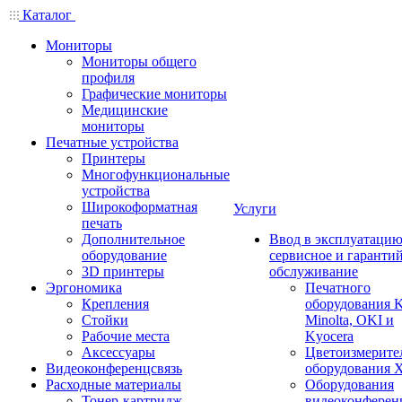
Каталог
Мониторы
Мониторы общего
профиля
Графические мониторы
Медицинские
мониторы
Печатные устройства
Принтеры
Многофункциональные
устройства
Широкоформатная
Услуги
печать
Дополнительное
Ввод в эксплуатацию
оборудование
сервисное и гаранти
3D принтеры
обслуживание
Эргономика
Печатного
Крепления
оборудования K
Стойки
Minolta, OKI и
Рабочие места
Kyocera
Аксессуары
Цветоизмерите
Видеоконференцсвязь
оборудования X
Расходные материалы
Оборудования
Тонер-картридж
видеоконферен