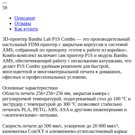
—
59
Описание
Отзывы
Как купить
3D‑принтер Bambu Lab P1S Combo — это производительный
настольный FDM‑принтер с закрытым корпусом и системой
AMS, собранный по принципу «готов к работе из коробки».
Комбо‑комплект включает сам принтер P1S и модуль Bambu
AMS, обеспечивающий работу с несколькими катушками, что
делает P1S Combo удобным решением для быстрой,
многоцветной и многоматериальной печати в домашних,
офисных и профессиональных условиях.
Основные характеристики
Область печати 256×256×256 мм, закрытая камера с
регулируемой температурой, подогреваемый стол до 100 °C и
экструдер с температурой до 300 °C позволяют стабильно
печатать PLA, PETG, ABS, ASA и другими инженерными и
«экзотическими» нитками.
Скорость печати до 500 мм/с, ускорение до 20 000 мм/с²,
кинематика CoreXY и алюминиево‑углепластиковый каркас