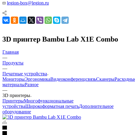
legion-box@legion.ru
3D принтер Bambu Lab X1E Combo
Главная
—
Продукты
—
Печатные устройства
Мониторы
Эргономика
Видеоконференцсвязь
Сканеры
Расходны
материалы
Разное
—
3D принтеры
Принтеры
Многофункциональные
устройства
Широкоформатная печать
Дополнительное
оборудование