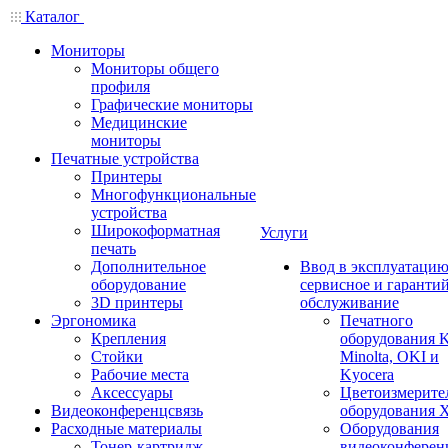
Каталог
Мониторы
Мониторы общего
профиля
Графические мониторы
Медицинские
мониторы
Печатные устройства
Принтеры
Многофункциональные
устройства
Широкоформатная
Услуги
печать
Дополнительное
Ввод в эксплуатацию
оборудование
сервисное и гаранти
3D принтеры
обслуживание
Эргономика
Печатного
Крепления
оборудования K
Стойки
Minolta, OKI и
Рабочие места
Kyocera
Аксессуары
Цветоизмерите
Видеоконференцсвязь
оборудования X
Расходные материалы
Оборудования
Тонер-картридж
видеоконферен