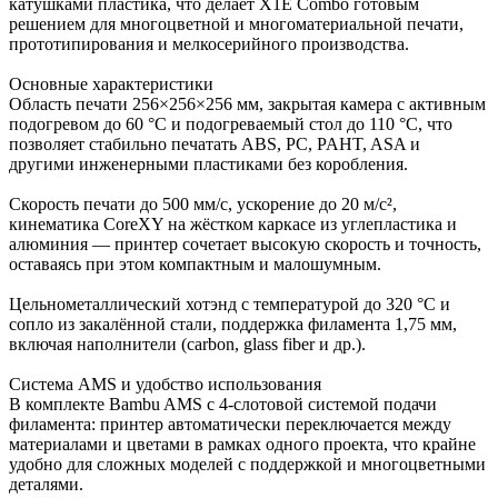
катушками пластика, что делает X1E Combo готовым
решением для многоцветной и многоматериальной печати,
прототипирования и мелкосерийного производства.
Основные характеристики
Область печати 256×256×256 мм, закрытая камера с активным
подогревом до 60 °C и подогреваемый стол до 110 °C, что
позволяет стабильно печатать ABS, PC, PAHT, ASA и
другими инженерными пластиками без коробления.
Скорость печати до 500 мм/с, ускорение до 20 м/с²,
кинематика CoreXY на жёстком каркасе из углепластика и
алюминия — принтер сочетает высокую скорость и точность,
оставаясь при этом компактным и малошумным.
Цельнометаллический хотэнд с температурой до 320 °C и
сопло из закалённой стали, поддержка филамента 1,75 мм,
включая наполнители (carbon, glass fiber и др.).
Система AMS и удобство использования
В комплекте Bambu AMS с 4‑слотовой системой подачи
филамента: принтер автоматически переключается между
материалами и цветами в рамках одного проекта, что крайне
удобно для сложных моделей с поддержкой и многоцветными
деталями.