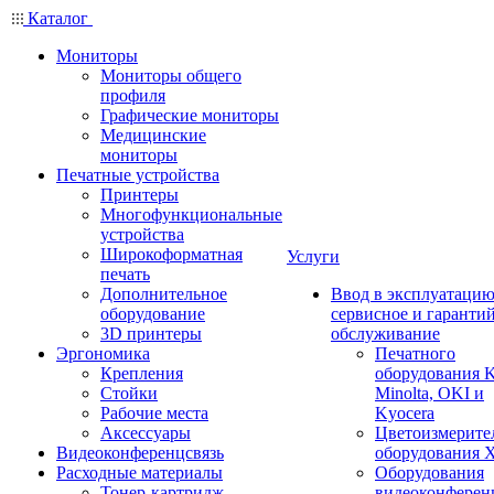
Каталог
Мониторы
Мониторы общего
профиля
Графические мониторы
Медицинские
мониторы
Печатные устройства
Принтеры
Многофункциональные
устройства
Широкоформатная
Услуги
печать
Дополнительное
Ввод в эксплуатацию
оборудование
сервисное и гаранти
3D принтеры
обслуживание
Эргономика
Печатного
Крепления
оборудования K
Стойки
Minolta, OKI и
Рабочие места
Kyocera
Аксессуары
Цветоизмерите
Видеоконференцсвязь
оборудования X
Расходные материалы
Оборудования
Тонер-картридж
видеоконферен