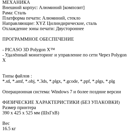
МЕХАНИКА
Внешний корпус: Алюминий [композит]
Рама: Сталь
Платформа печати: Алюминий, стекло
Направляющие: XYZ Цилиндирические, сталь
Охлаждение зоны печати: Двустороннее
ПРОГРАММНОЕ ОБЕСПЕЧЕНИЕ
- PICASO 3D Polygon X™
- Удалённый мониторинг и управление по сети Через Polygon
X
Типы файлов :
*.stl, *.amf, *.obj, *.3ds, *.plgx, *.gcode, *.ppf, *.plgs, *.plg
Операционная система: Windows 7 и более поздние версии
ФИЗИЧЕСКИЕ ХАРАКТЕРИСТИКИ (БЕЗ УПАКОВКИ)
Размер принтера
390 x 425 x 525 мм (ШхГхВ)
Вес
16.5 кг