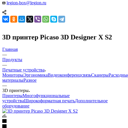
legion-box@legion.ru
3D принтер Picaso 3D Designer X S2
Главная
—
Продукты
—
Печатные устройства
Мониторы
Эргономика
Видеоконференцсвязь
Сканеры
Расходны
материалы
Разное
—
3D принтеры
Принтеры
Многофункциональные
устройства
Широкоформатная печать
Дополнительное
оборудование