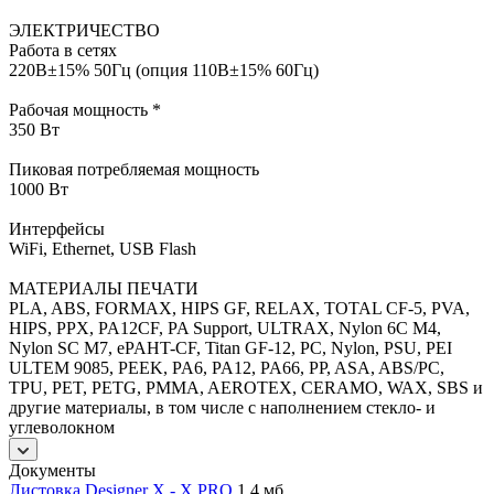
ЭЛЕКТРИЧЕСТВО
Работа в сетях
220В±15% 50Гц (опция 110В±15% 60Гц)
Рабочая мощность *
350 Вт
Пиковая потребляемая мощность
1000 Вт
Интерфейсы
WiFi, Ethernet, USB Flash
МАТЕРИАЛЫ ПЕЧАТИ
PLA, ABS, FORMAX, HIPS GF, RELAX, TOTAL CF-5, PVA,
HIPS, PPX, PA12CF, PA Support, ULTRAX, Nylon 6C M4,
Nylon SC M7, ePAHT-CF, Titan GF-12, PC, Nylon, PSU, PEI
ULTEM 9085, PEEK, PA6, PA12, PA66, PP, ASA, ABS/PC,
TPU, PET, PETG, PMMA, AEROTEX, CERAMO, WAX, SBS и
другие материалы, в том числе с наполнением стекло- и
углеволокном
Документы
Листовка Designer X - X PRO
1,4 мб