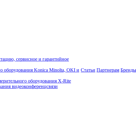
атацию, сервисное и гарантийное
о оборудования Konica Minolta, OKI и
Статьи
Партнерам
Бренд
ерительного оборудования X-Rite
ания видеоконференцсвязи