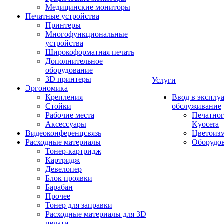
Медицинские мониторы
Печатные устройства
Принтеры
Многофункциональные
устройства
Широкоформатная печать
Дополнительное
оборудование
3D принтеры
Услуги
Эргономика
Крепления
Ввод в эксплу
Стойки
обслуживание
Рабочие места
Печатног
Аксессуары
Kyocera
Видеоконференцсвязь
Цветоизм
Расходные материалы
Оборудов
Тонер-картридж
Картридж
Девелопер
Блок проявки
Барабан
Прочее
Тонер для заправки
Расходные материалы для 3D
печати