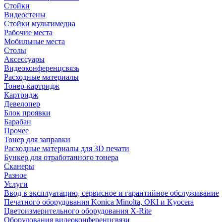
Стойки
Видеостены
Стойки мультимедиа
Рабочие места
Мобильные места
Столы
Аксессуары
Видеоконференцсвязь
Расходные материалы
Тонер-картридж
Картридж
Девелопер
Блок проявки
Барабан
Прочее
Тонер для заправки
Расходные материалы для 3D печати
Бункер для отработанного тонера
Сканеры
Разное
Услуги
Ввод в эксплуатацию, сервисное и гарантийное обслуживание
Печатного оборудования Konica Minolta, OKI и Kyocera
Цветоизмерительного оборудования X-Rite
Оборудования видеоконференцсвязи