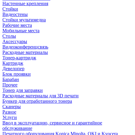
Настенные крепления
Стойки
Видеостены
Стойки мультимедиа
Рабочие места
Мобильные места
Столы
Аксессуары
Видеоконференцсвязь
Расходные материалы
Тонер-картридж
Картридж
Девелопер
Блок проявки
Барабан
Прочее
Тонер для заправки
Расходные материалы для 3D печати
Бункер для отработанного тонера
Сканеры
Разное
Услуги
Ввод в эксплуатацию, сервисное и гарантийное
обслуживание
Печатного оборудования Konica Minolta, OKI и Kyocera