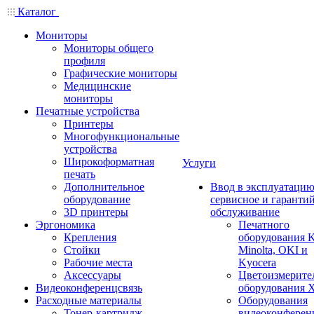
Каталог
Мониторы
Мониторы общего
профиля
Графические мониторы
Медицинские
мониторы
Печатные устройства
Принтеры
Многофункциональные
устройства
Широкоформатная
Услуги
печать
Дополнительное
Ввод в эксплуатацию
оборудование
сервисное и гаранти
3D принтеры
обслуживание
Эргономика
Печатного
Крепления
оборудования K
Стойки
Minolta, OKI и
Рабочие места
Kyocera
Аксессуары
Цветоизмерите
Видеоконференцсвязь
оборудования X
Расходные материалы
Оборудования
Тонер-картридж
видеоконферен