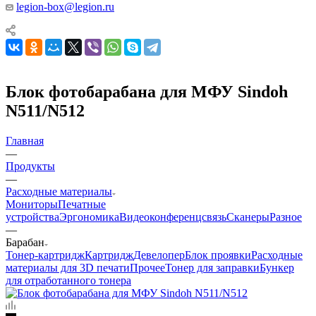
legion-box@legion.ru
Блок фотобарабана для МФУ Sindoh
N511/N512
Главная
—
Продукты
—
Расходные материалы
Мониторы
Печатные
устройства
Эргономика
Видеоконференцсвязь
Сканеры
Разное
—
Барабан
Тонер-картридж
Картридж
Девелопер
Блок проявки
Расходные
материалы для 3D печати
Прочее
Тонер для заправки
Бункер
для отработанного тонера