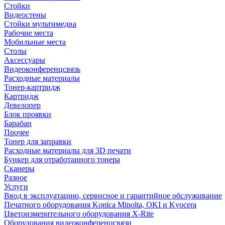
Стойки
Видеостены
Стойки мультимедиа
Рабочие места
Мобильные места
Столы
Аксессуары
Видеоконференцсвязь
Расходные материалы
Тонер-картридж
Картридж
Девелопер
Блок проявки
Барабан
Прочее
Тонер для заправки
Расходные материалы для 3D печати
Бункер для отработанного тонера
Сканеры
Разное
Услуги
Ввод в эксплуатацию, сервисное и гарантийное обслуживание
Печатного оборудования Konica Minolta, OKI и Kyocera
Цветоизмерительного оборудования X-Rite
Оборудования видеоконференцсвязи