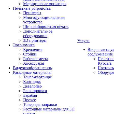
Медицинские мониторы
Печатные устройства
Принтеры
Многофункциональные
устройства
Широкоформатная печать
Дополнительное
оборудование
3D принтеры
Услуги
Эргономика
Крепления
Ввод в эксплу
Стойки
обслуживание
Рабочие места
Печатног
Аксессуары
Kyocera
Видеоконференцсвязь
Цветоизм
Расходные материалы
Оборудов
Тонер-картридж
Картридж
Девелопер
Блок проявки
Барабан
Прочее
Тонер для заправки
Расходные материалы для 3D
печати