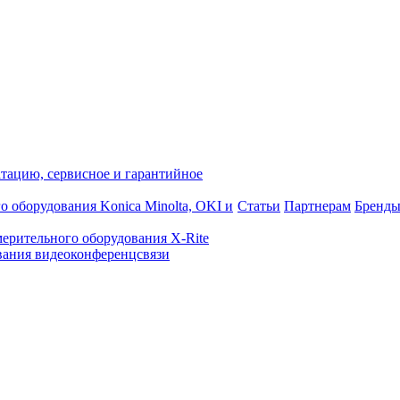
атацию, сервисное и гарантийное
о оборудования Konica Minolta, OKI и
Статьи
Партнерам
Бренд
ерительного оборудования X-Rite
ания видеоконференцсвязи