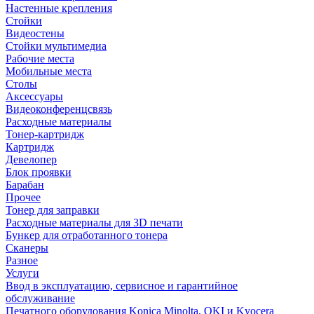
Настенные крепления
Стойки
Видеостены
Стойки мультимедиа
Рабочие места
Мобильные места
Столы
Аксессуары
Видеоконференцсвязь
Расходные материалы
Тонер-картридж
Картридж
Девелопер
Блок проявки
Барабан
Прочее
Тонер для заправки
Расходные материалы для 3D печати
Бункер для отработанного тонера
Сканеры
Разное
Услуги
Ввод в эксплуатацию, сервисное и гарантийное
обслуживание
Печатного оборудования Konica Minolta, OKI и Kyocera