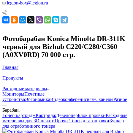
legion-box@legion.ru
Фотобарабан Konica Minolta DR-311K
черный для Bizhub C220/C280/C360
(A0XV0RD) 70 000 стр.
Главная
—
Продукты
—
Расходные материалы
Мониторы
Печатные
устройства
Эргономика
Видеоконференцсвязь
Сканеры
Разное
—
Барабан
Тонер-картридж
Картридж
Девелопер
Блок проявки
Расходные
материалы для 3D печати
Прочее
Тонер для заправки
Бункер
для отработанного тонера