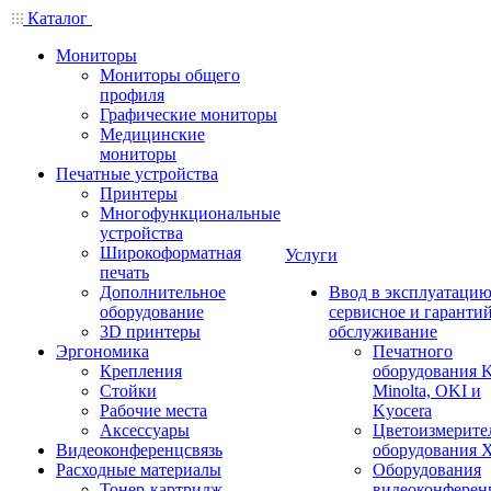
Каталог
Мониторы
Мониторы общего
профиля
Графические мониторы
Медицинские
мониторы
Печатные устройства
Принтеры
Многофункциональные
устройства
Широкоформатная
Услуги
печать
Дополнительное
Ввод в эксплуатацию
оборудование
сервисное и гаранти
3D принтеры
обслуживание
Эргономика
Печатного
Крепления
оборудования K
Стойки
Minolta, OKI и
Рабочие места
Kyocera
Аксессуары
Цветоизмерите
Видеоконференцсвязь
оборудования X
Расходные материалы
Оборудования
Тонер-картридж
видеоконферен