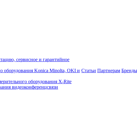
атацию, сервисное и гарантийное
о оборудования Konica Minolta, OKI и
Статьи
Партнерам
Бренд
ерительного оборудования X-Rite
ания видеоконференцсвязи