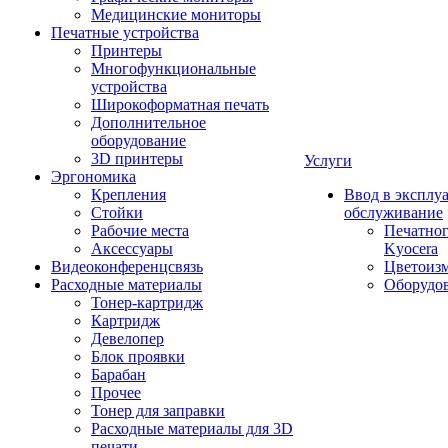
Медицинские мониторы
Печатные устройства
Принтеры
Многофункциональные
устройства
Широкоформатная печать
Дополнительное
оборудование
3D принтеры
Услуги
Эргономика
Крепления
Ввод в эксплу
Стойки
обслуживание
Рабочие места
Печатног
Аксессуары
Kyocera
Видеоконференцсвязь
Цветоизм
Расходные материалы
Оборудов
Тонер-картридж
Картридж
Девелопер
Блок проявки
Барабан
Прочее
Тонер для заправки
Расходные материалы для 3D
печати