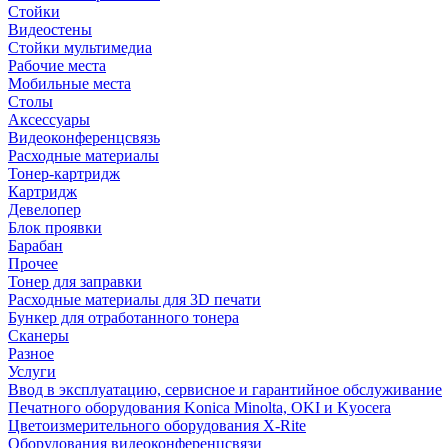
Стойки
Видеостены
Стойки мультимедиа
Рабочие места
Мобильные места
Столы
Аксессуары
Видеоконференцсвязь
Расходные материалы
Тонер-картридж
Картридж
Девелопер
Блок проявки
Барабан
Прочее
Тонер для заправки
Расходные материалы для 3D печати
Бункер для отработанного тонера
Сканеры
Разное
Услуги
Ввод в эксплуатацию, сервисное и гарантийное обслуживание
Печатного оборудования Konica Minolta, OKI и Kyocera
Цветоизмерительного оборудования X-Rite
Оборудования видеоконференцсвязи