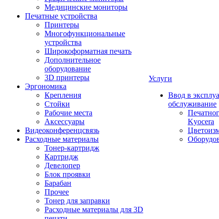
Медицинские мониторы
Печатные устройства
Принтеры
Многофункциональные
устройства
Широкоформатная печать
Дополнительное
оборудование
3D принтеры
Услуги
Эргономика
Крепления
Ввод в эксплу
Стойки
обслуживание
Рабочие места
Печатног
Аксессуары
Kyocera
Видеоконференцсвязь
Цветоизм
Расходные материалы
Оборудов
Тонер-картридж
Картридж
Девелопер
Блок проявки
Барабан
Прочее
Тонер для заправки
Расходные материалы для 3D
печати