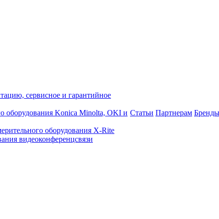
атацию, сервисное и гарантийное
о оборудования Konica Minolta, OKI и
Статьи
Партнерам
Бренд
ерительного оборудования X-Rite
ания видеоконференцсвязи