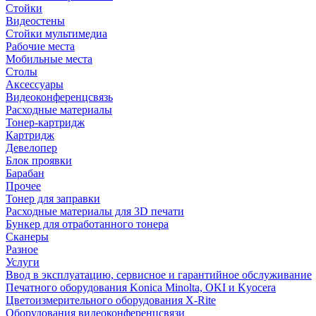
Стойки
Видеостены
Стойки мультимедиа
Рабочие места
Мобильные места
Столы
Аксессуары
Видеоконференцсвязь
Расходные материалы
Тонер-картридж
Картридж
Девелопер
Блок проявки
Барабан
Прочее
Тонер для заправки
Расходные материалы для 3D печати
Бункер для отработанного тонера
Сканеры
Разное
Услуги
Ввод в эксплуатацию, сервисное и гарантийное обслуживание
Печатного оборудования Konica Minolta, OKI и Kyocera
Цветоизмерительного оборудования X-Rite
Оборудования видеоконференцсвязи