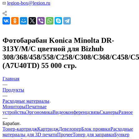
legion-box@legion.ru
Фотобарабан Konica Minolta DR-
313Y/M/C цветной для Bizhub
308/368/458/558/C258/C308/C368/C458/C5
(A7U40TD) 55 000 стр.
Главная
—
Продукты
—
Расходные материалы
Мониторы
Печатные
устройства
Эргономика
Видеоконференцсвязь
Сканеры
Разное
—
Барабан
Тонер-картридж
Картридж
Девелопер
Блок проявки
Расходные
материалы для 3D печати
Прочее
Тонер для заправки
Бункер