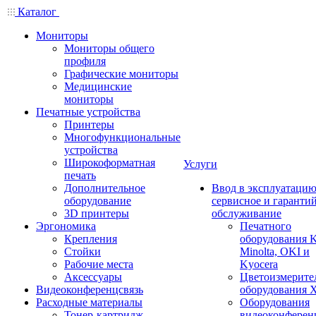
Каталог
Мониторы
Мониторы общего
профиля
Графические мониторы
Медицинские
мониторы
Печатные устройства
Принтеры
Многофункциональные
устройства
Широкоформатная
Услуги
печать
Дополнительное
Ввод в эксплуатацию
оборудование
сервисное и гаранти
3D принтеры
обслуживание
Эргономика
Печатного
Крепления
оборудования K
Стойки
Minolta, OKI и
Рабочие места
Kyocera
Аксессуары
Цветоизмерите
Видеоконференцсвязь
оборудования X
Расходные материалы
Оборудования
Тонер-картридж
видеоконферен