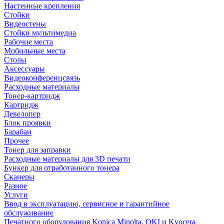
Настенные крепления
Стойки
Видеостены
Стойки мультимедиа
Рабочие места
Мобильные места
Столы
Аксессуары
Видеоконференцсвязь
Расходные материалы
Тонер-картридж
Картридж
Девелопер
Блок проявки
Барабан
Прочее
Тонер для заправки
Расходные материалы для 3D печати
Бункер для отработанного тонера
Сканеры
Разное
Услуги
Ввод в эксплуатацию, сервисное и гарантийное
обслуживание
Печатного оборудования Konica Minolta, OKI и Kyocera