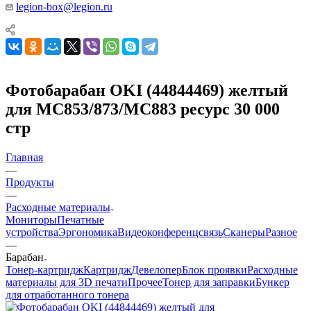
legion-box@legion.ru
Фотобарабан OKI (44844469) желтый
для MC853/873/MC883 ресурс 30 000
стр
Главная
—
Продукты
—
Расходные материалы
Мониторы
Печатные
устройства
Эргономика
Видеоконференцсвязь
Сканеры
Разное
—
Барабан
Тонер-картридж
Картридж
Девелопер
Блок проявки
Расходные
материалы для 3D печати
Прочее
Тонер для заправки
Бункер
для отработанного тонера