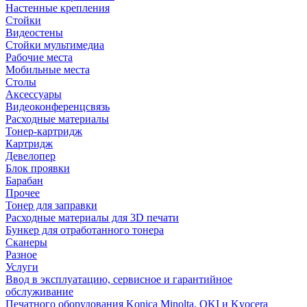
Настенные крепления
Стойки
Видеостены
Стойки мультимедиа
Рабочие места
Мобильные места
Столы
Аксессуары
Видеоконференцсвязь
Расходные материалы
Тонер-картридж
Картридж
Девелопер
Блок проявки
Барабан
Прочее
Тонер для заправки
Расходные материалы для 3D печати
Бункер для отработанного тонера
Сканеры
Разное
Услуги
Ввод в эксплуатацию, сервисное и гарантийное
обслуживание
Печатного оборудования Konica Minolta, OKI и Kyocera