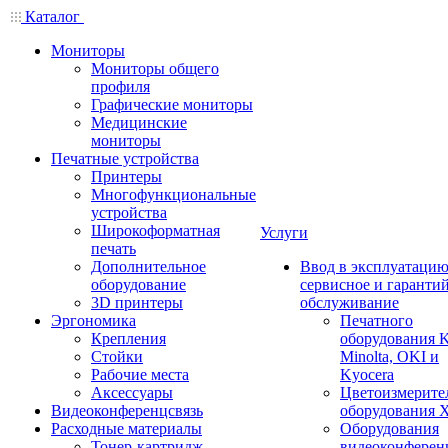
Каталог
Мониторы
Мониторы общего
профиля
Графические мониторы
Медицинские
мониторы
Печатные устройства
Принтеры
Многофункциональные
устройства
Широкоформатная
Услуги
печать
Дополнительное
Ввод в эксплуатацию
оборудование
сервисное и гаранти
3D принтеры
обслуживание
Эргономика
Печатного
Крепления
оборудования K
Стойки
Minolta, OKI и
Рабочие места
Kyocera
Аксессуары
Цветоизмерите
Видеоконференцсвязь
оборудования X
Расходные материалы
Оборудования
Тонер-картридж
видеоконферен