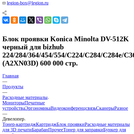
legion-box@legion.ru
Блок проявки Konica Minolta DV-512K
черный для bizhub
224/284/364/454/554/C224/C284/C284e/C
(A2XN03D) 600 000 стр.
Главная
—
Продукты
—
Расходные материалы
Мониторы
Печатные
устройства
Эргономика
Видеоконференцсвязь
Сканеры
Разное
—
Девелопер
Тонер-картридж
Картридж
Блок проявки
Расходные материалы
для 3D печати
Барабан
Прочее
Тонер для заправки
Бункер для