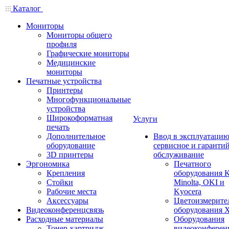
Каталог
Мониторы
Мониторы общего
профиля
Графические мониторы
Медицинские
мониторы
Печатные устройства
Принтеры
Многофункциональные
устройства
Широкоформатная
Услуги
печать
Дополнительное
Ввод в эксплуатацию
оборудование
сервисное и гаранти
3D принтеры
обслуживание
Эргономика
Печатного
Крепления
оборудования K
Стойки
Minolta, OKI и
Рабочие места
Kyocera
Аксессуары
Цветоизмерите
Видеоконференцсвязь
оборудования X
Расходные материалы
Оборудования
Тонер-картридж
видеоконферен