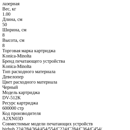
лазерная
Вес, кг
1.00
Длина, см
50
Ширина, см
8
Высота, см
8
Торговая марка картриджа
Konica-Minolta
Бренд печатающего устройства
Konica-Minolta
Тип расходного материала
Девелопер
Цвет расходного материала
Черный
Модель картриджа
DV-512K
Ресурс картриджа
600000 стр
Код производителя
A2XN03D
Совместимые модели печатающих устройств
bizhub 224/284/364/454/554/C224/C284/C364/C454/