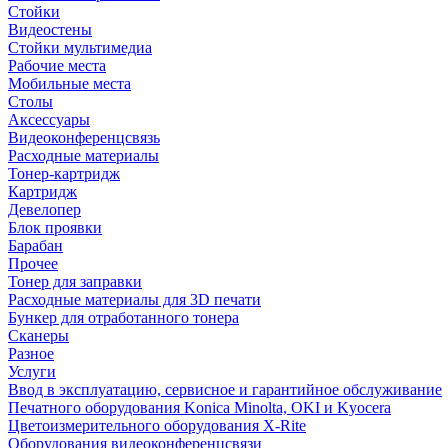
Стойки
Видеостены
Стойки мультимедиа
Рабочие места
Мобильные места
Столы
Аксессуары
Видеоконференцсвязь
Расходные материалы
Тонер-картридж
Картридж
Девелопер
Блок проявки
Барабан
Прочее
Тонер для заправки
Расходные материалы для 3D печати
Бункер для отработанного тонера
Сканеры
Разное
Услуги
Ввод в эксплуатацию, сервисное и гарантийное обслуживание
Печатного оборудования Konica Minolta, OKI и Kyocera
Цветоизмерительного оборудования X-Rite
Оборудования видеоконференцсвязи