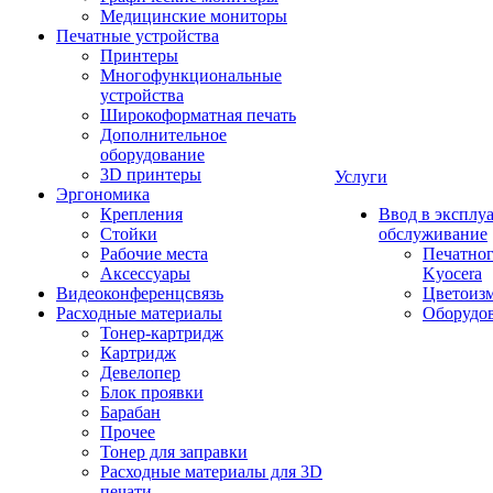
Медицинские мониторы
Печатные устройства
Принтеры
Многофункциональные
устройства
Широкоформатная печать
Дополнительное
оборудование
3D принтеры
Услуги
Эргономика
Крепления
Ввод в эксплу
Стойки
обслуживание
Рабочие места
Печатног
Аксессуары
Kyocera
Видеоконференцсвязь
Цветоизм
Расходные материалы
Оборудов
Тонер-картридж
Картридж
Девелопер
Блок проявки
Барабан
Прочее
Тонер для заправки
Расходные материалы для 3D
печати