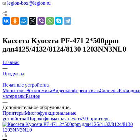
legion-box@legion.ru
Кассета Kyocera PF-471 2*500ppm
для4125/4132/8124/8130 1203NN3NL0
Главная
—
Продукты
—
Печатные устройства
Мониторы
Эргономика
Видеоконференцсвязь
Сканеры
Расходны
материалы
Разное
—
Дополнительное оборудование
Принтеры
Многофункциональные
устройства
Широкоформатная печать
3D принтеры