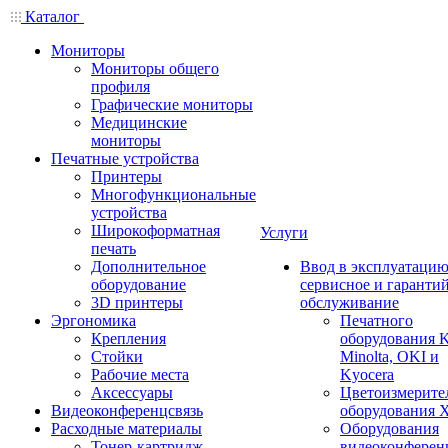
Каталог
Мониторы
Мониторы общего
профиля
Графические мониторы
Медицинские
мониторы
Печатные устройства
Принтеры
Многофункциональные
устройства
Широкоформатная
Услуги
печать
Дополнительное
Ввод в эксплуатацию
оборудование
сервисное и гаранти
3D принтеры
обслуживание
Эргономика
Печатного
Крепления
оборудования K
Стойки
Minolta, OKI и
Рабочие места
Kyocera
Аксессуары
Цветоизмерите
Видеоконференцсвязь
оборудования X
Расходные материалы
Оборудования
Тонер-картридж
видеоконферен