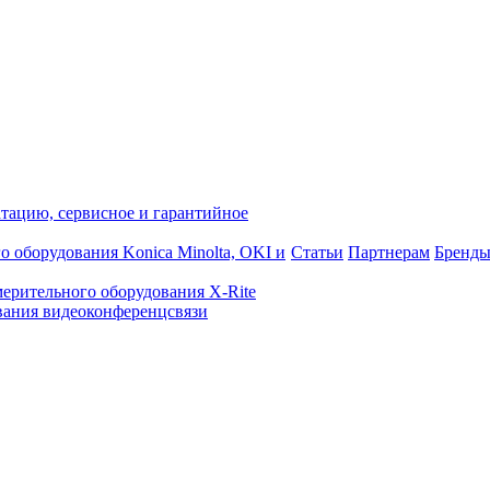
атацию, сервисное и гарантийное
о оборудования Konica Minolta, OKI и
Статьи
Партнерам
Бренд
ерительного оборудования X-Rite
ания видеоконференцсвязи