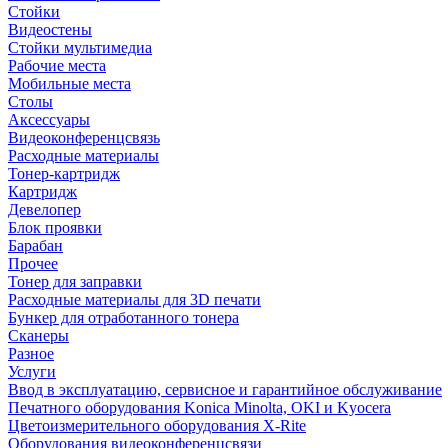
Стойки
Видеостены
Стойки мультимедиа
Рабочие места
Мобильные места
Столы
Аксессуары
Видеоконференцсвязь
Расходные материалы
Тонер-картридж
Картридж
Девелопер
Блок проявки
Барабан
Прочее
Тонер для заправки
Расходные материалы для 3D печати
Бункер для отработанного тонера
Сканеры
Разное
Услуги
Ввод в эксплуатацию, сервисное и гарантийное обслуживание
Печатного оборудования Konica Minolta, OKI и Kyocera
Цветоизмерительного оборудования X-Rite
Оборудования видеоконференцсвязи