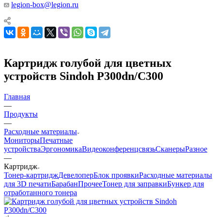
legion-box@legion.ru
Картридж голубой для цветных
устройств Sindoh P300dn/C300
Главная
—
Продукты
—
Расходные материалы
Мониторы
Печатные
устройства
Эргономика
Видеоконференцсвязь
Сканеры
Разное
—
Картридж
Тонер-картридж
Девелопер
Блок проявки
Расходные материалы
для 3D печати
Барабан
Прочее
Тонер для заправки
Бункер для
отработанного тонера