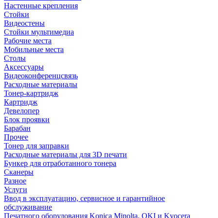
Настенные крепления
Стойки
Видеостены
Стойки мультимедиа
Рабочие места
Мобильные места
Столы
Аксессуары
Видеоконференцсвязь
Расходные материалы
Тонер-картридж
Картридж
Девелопер
Блок проявки
Барабан
Прочее
Тонер для заправки
Расходные материалы для 3D печати
Бункер для отработанного тонера
Сканеры
Разное
Услуги
Ввод в эксплуатацию, сервисное и гарантийное
обслуживание
Печатного оборудования Konica Minolta, OKI и Kyocera