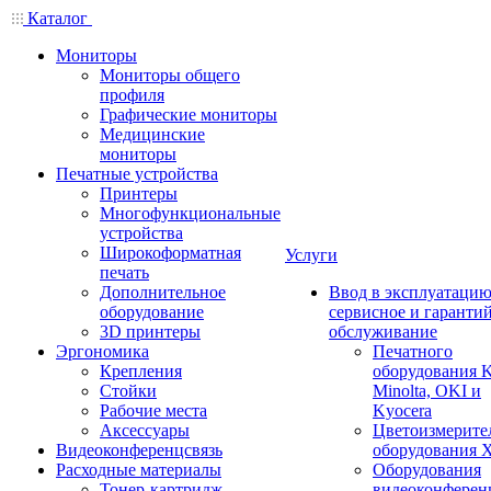
Каталог
Мониторы
Мониторы общего
профиля
Графические мониторы
Медицинские
мониторы
Печатные устройства
Принтеры
Многофункциональные
устройства
Широкоформатная
Услуги
печать
Дополнительное
Ввод в эксплуатацию
оборудование
сервисное и гаранти
3D принтеры
обслуживание
Эргономика
Печатного
Крепления
оборудования K
Стойки
Minolta, OKI и
Рабочие места
Kyocera
Аксессуары
Цветоизмерите
Видеоконференцсвязь
оборудования X
Расходные материалы
Оборудования
Тонер-картридж
видеоконферен