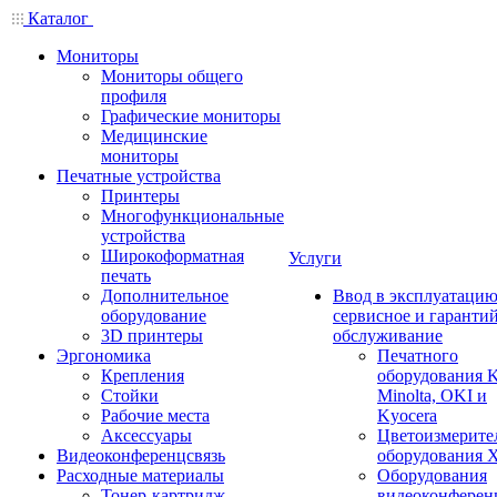
Каталог
Мониторы
Мониторы общего
профиля
Графические мониторы
Медицинские
мониторы
Печатные устройства
Принтеры
Многофункциональные
устройства
Широкоформатная
Услуги
печать
Дополнительное
Ввод в эксплуатацию
оборудование
сервисное и гаранти
3D принтеры
обслуживание
Эргономика
Печатного
Крепления
оборудования K
Стойки
Minolta, OKI и
Рабочие места
Kyocera
Аксессуары
Цветоизмерите
Видеоконференцсвязь
оборудования X
Расходные материалы
Оборудования
Тонер-картридж
видеоконферен