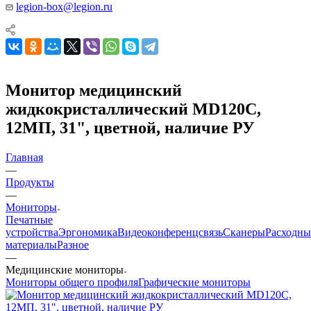
legion-box@legion.ru
Монитор медицинский
жидкокристаллический MD120C,
12МП, 31", цветной, наличие РУ
Главная
—
Продукты
—
Мониторы
Печатные
устройства
Эргономика
Видеоконференцсвязь
Сканеры
Расходны
материалы
Разное
—
Медицинские мониторы
Мониторы общего профиля
Графические мониторы