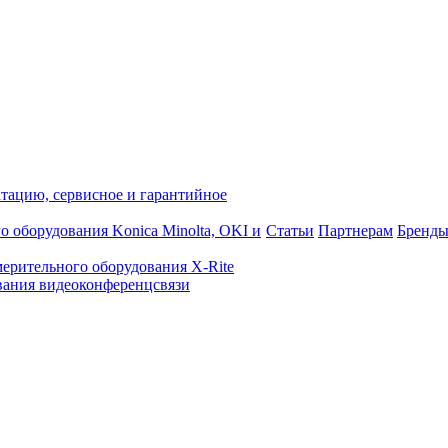
атацию, сервисное и гарантийное
о оборудования Konica Minolta, OKI и
Статьи
Партнерам
Бренд
ерительного оборудования X-Rite
ания видеоконференцсвязи