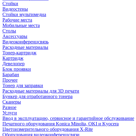
Стойки
Видеостены
Стойки мультимедиа
Рабочие места
Мобильные места
Столы
Аксессуары
Видеоконференцсвязь
Расходные материалы
Тонер-картридж
Картридж
Девелопер
Блок проявки
Барабан
Прочее
Тонер для заправки
Расходные материалы для 3D печати
Бункер для отработанного тонера
Сканеры
Разное
Услуги
Ввод в эксплуатацию, сервисное и гарантийное обслуживание
Печатного оборудования Konica Minolta, OKI и Kyocera
Цветоизмерительного оборудования X-Rite
Оборудования видеоконференцсвязи