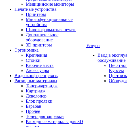
Медицинские мониторы
Печатные устройства
Принтеры
Многофункциональные
устройства
Широкоформатная печать
Дополнительное
оборудование
3D принтеры
Услуги
Эргономика
Крепления
Ввод в эксплу
Стойки
обслуживание
Рабочие места
Печатног
Аксессуары
Kyocera
Видеоконференцсвязь
Цветоизм
Расходные материалы
Оборудов
Тонер-картридж
Картридж
Девелопер
Блок проявки
Барабан
Прочее
Тонер для заправки
Расходные материалы для 3D
печати