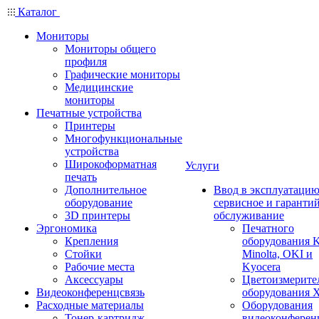
Каталог
Мониторы
Мониторы общего
профиля
Графические мониторы
Медицинские
мониторы
Печатные устройства
Принтеры
Многофункциональные
устройства
Широкоформатная
Услуги
печать
Дополнительное
Ввод в эксплуатацию
оборудование
сервисное и гаранти
3D принтеры
обслуживание
Эргономика
Печатного
Крепления
оборудования K
Стойки
Minolta, OKI и
Рабочие места
Kyocera
Аксессуары
Цветоизмерите
Видеоконференцсвязь
оборудования X
Расходные материалы
Оборудования
Тонер-картридж
видеоконферен