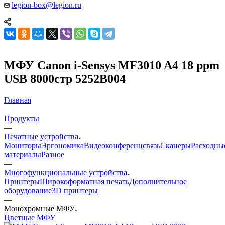
legion-box@legion.ru
МФУ Canon i-Sensys MF3010 A4 18 ppm
USB 8000стр 5252B004
Главная
—
Продукты
—
Печатные устройства
Мониторы
Эргономика
Видеоконференцсвязь
Сканеры
Расходны
материалы
Разное
—
Многофункциональные устройства
Принтеры
Широкоформатная печать
Дополнительное
оборудование
3D принтеры
—
Монохромные МФУ
Цветные МФУ