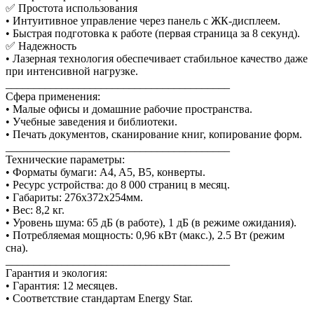
✅ Простота использования
• Интуитивное управление через панель с ЖК-дисплеем.
• Быстрая подготовка к работе (первая страница за 8 секунд).
✅ Надежность
• Лазерная технология обеспечивает стабильное качество даже
при интенсивной нагрузке.
________________________________________
Сфера применения:
• Малые офисы и домашние рабочие пространства.
• Учебные заведения и библиотеки.
• Печать документов, сканирование книг, копирование форм.
________________________________________
Технические параметры:
• Форматы бумаги: A4, A5, B5, конверты.
• Ресурс устройства: до 8 000 страниц в месяц.
• Габариты: 276x372x254мм.
• Вес: 8,2 кг.
• Уровень шума: 65 дБ (в работе), 1 дБ (в режиме ожидания).
• Потребляемая мощность: 0,96 кВт (макс.), 2.5 Вт (режим
сна).
________________________________________
Гарантия и экология:
• Гарантия: 12 месяцев.
• Соответствие стандартам Energy Star.
________________________________________