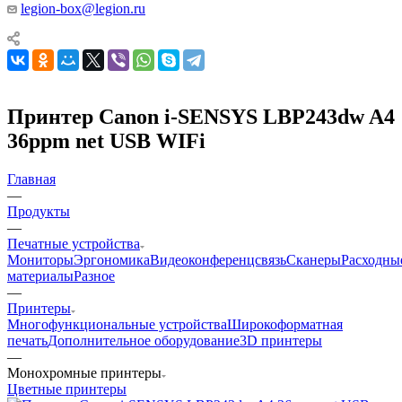
legion-box@legion.ru
Принтер Canon i-SENSYS LBP243dw A4
36ppm net USB WIFi
Главная
—
Продукты
—
Печатные устройства
Мониторы
Эргономика
Видеоконференцсвязь
Сканеры
Расходны
материалы
Разное
—
Принтеры
Многофункциональные устройства
Широкоформатная
печать
Дополнительное оборудование
3D принтеры
—
Моноxромныe принтеры
Цвeтныe принтеры