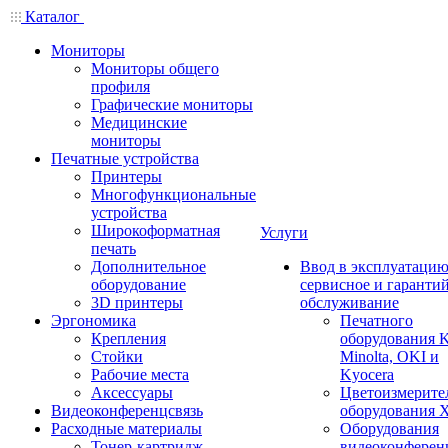
Каталог
Мониторы
Мониторы общего
профиля
Графические мониторы
Медицинские
мониторы
Печатные устройства
Принтеры
Многофункциональные
устройства
Широкоформатная
Услуги
печать
Дополнительное
Ввод в эксплуатацию
оборудование
сервисное и гаранти
3D принтеры
обслуживание
Эргономика
Печатного
Крепления
оборудования K
Стойки
Minolta, OKI и
Рабочие места
Kyocera
Аксессуары
Цветоизмерите
Видеоконференцсвязь
оборудования X
Расходные материалы
Оборудования
Тонер-картридж
видеоконферен