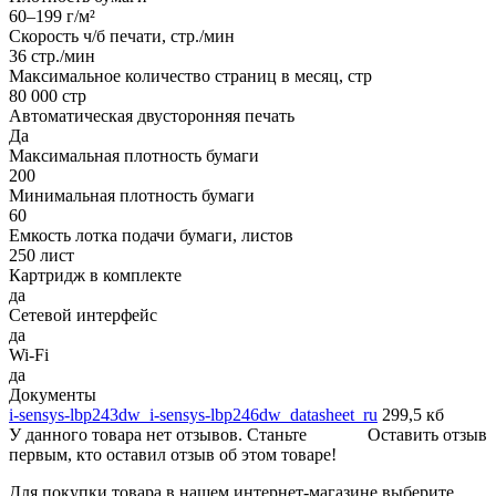
60–199 г/м²
Скорость ч/б печати, стр./мин
36 стр./мин
Максимальное количество страниц в месяц, стр
80 000 стр
Автоматическая двусторонняя печать
Да
Максимальная плотность бумаги
200
Минимальная плотность бумаги
60
Емкость лотка подачи бумаги, листов
250 лист
Картридж в комплекте
да
Сетевой интерфейс
да
Wi-Fi
да
Документы
i-sensys-lbp243dw_i-sensys-lbp246dw_datasheet_ru
299,5 кб
У данного товара нет отзывов. Станьте
Оставить отзыв
первым, кто оставил отзыв об этом товаре!
Для покупки товара в нашем интернет-магазине выберите