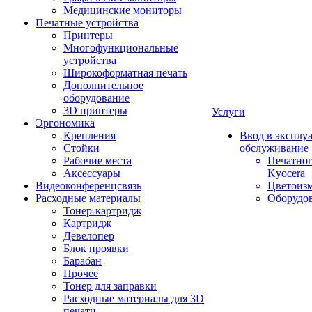
Медицинские мониторы
Печатные устройства
Принтеры
Многофункциональные
устройства
Широкоформатная печать
Дополнительное
оборудование
3D принтеры
Услуги
Эргономика
Крепления
Ввод в эксплу
Стойки
обслуживание
Рабочие места
Печатног
Аксессуары
Kyocera
Видеоконференцсвязь
Цветоизм
Расходные материалы
Оборудов
Тонер-картридж
Картридж
Девелопер
Блок проявки
Барабан
Прочее
Тонер для заправки
Расходные материалы для 3D
печати