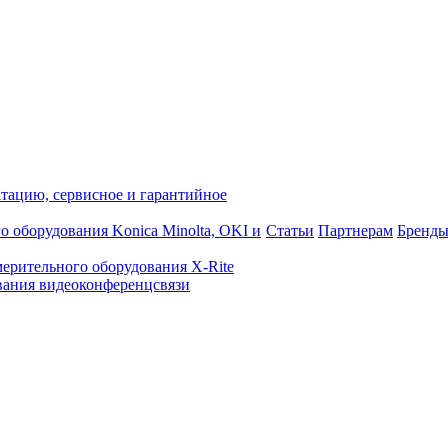
атацию, сервисное и гарантийное
о оборудования Konica Minolta, OKI и
Статьи
Партнерам
Бренд
ерительного оборудования X-Rite
ания видеоконференцсвязи