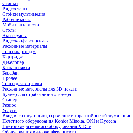
Стойки
Видеостены
Стойки мультимедиа
Рабочие места
Мобильные места
Столы
Аксессуары
Видеоконференцсвязь
Расходные материалы
Тонер-картридж
Картридж
Девелопер
Блок проявки
Барабан
Прочее
Тонер для заправки
Расходные материалы для 3D печати
Бункер для отработанного тонера
Сканеры
Разное
Услуги
Ввод в эксплуатацию, сервисное и гарантийное обслуживание
Печатного оборудования Konica Minolta, OKI и Kyocera
Цветоизмерительного оборудования X-Rite
Оборудования видеоконференцсвязи