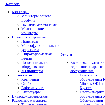
Каталог
Мониторы
Мониторы общего
профиля
Графические мониторы
Медицинские
мониторы
Печатные устройства
Принтеры
Многофункциональные
устройства
Широкоформатная
Услуги
печать
Дополнительное
Ввод в эксплуатацию
оборудование
сервисное и гаранти
3D принтеры
обслуживание
Эргономика
Печатного
Крепления
оборудования K
Стойки
Minolta, OKI и
Рабочие места
Kyocera
Аксессуары
Цветоизмерите
Видеоконференцсвязь
оборудования X
Расходные материалы
Оборудования
Тонер-картридж
видеоконферен