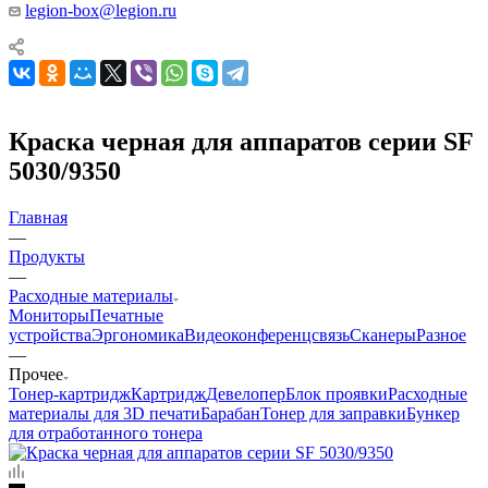
legion-box@legion.ru
Краска черная для аппаратов серии SF
5030/9350
Главная
—
Продукты
—
Расходные материалы
Мониторы
Печатные
устройства
Эргономика
Видеоконференцсвязь
Сканеры
Разное
—
Прочее
Тонер-картридж
Картридж
Девелопер
Блок проявки
Расходные
материалы для 3D печати
Барабан
Тонер для заправки
Бункер
для отработанного тонера