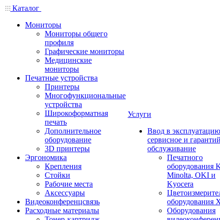
Каталог
Мониторы
Мониторы общего
профиля
Графические мониторы
Медицинские
мониторы
Печатные устройства
Принтеры
Многофункциональные
устройства
Широкоформатная
Услуги
печать
Дополнительное
Ввод в эксплуатацию
оборудование
сервисное и гаранти
3D принтеры
обслуживание
Эргономика
Печатного
Крепления
оборудования K
Стойки
Minolta, OKI и
Рабочие места
Kyocera
Аксессуары
Цветоизмерите
Видеоконференцсвязь
оборудования X
Расходные материалы
Оборудования
Тонер-картридж
видеоконферен