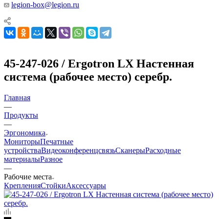
legion-box@legion.ru
45-247-026 / Ergotron LX Настенная
система (рабочее место) серебр.
Главная
—
Продукты
—
Эргономика
Мониторы
Печатные
устройства
Видеоконференцсвязь
Сканеры
Расходные
материалы
Разное
—
Рабочие места
Крепления
Стойки
Аксессуары