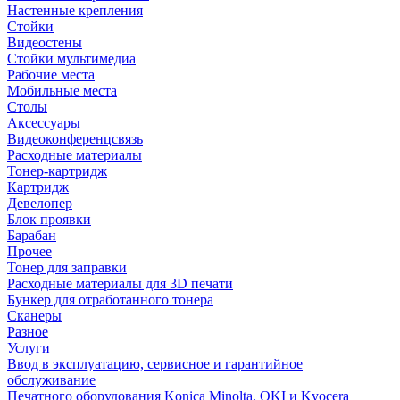
Настенные крепления
Стойки
Видеостены
Стойки мультимедиа
Рабочие места
Мобильные места
Столы
Аксессуары
Видеоконференцсвязь
Расходные материалы
Тонер-картридж
Картридж
Девелопер
Блок проявки
Барабан
Прочее
Тонер для заправки
Расходные материалы для 3D печати
Бункер для отработанного тонера
Сканеры
Разное
Услуги
Ввод в эксплуатацию, сервисное и гарантийное
обслуживание
Печатного оборудования Konica Minolta, OKI и Kyocera