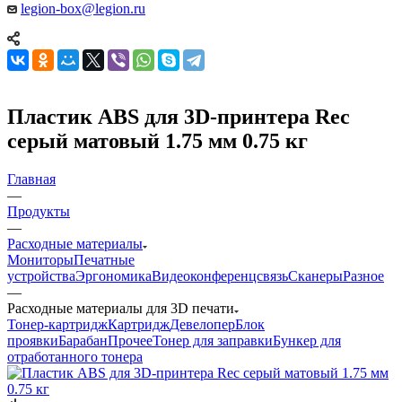
legion-box@legion.ru
Пластик ABS для 3D-принтера Rec
серый матовый 1.75 мм 0.75 кг
Главная
—
Продукты
—
Расходные материалы
Мониторы
Печатные
устройства
Эргономика
Видеоконференцсвязь
Сканеры
Разное
—
Расходные материалы для 3D печати
Тонер-картридж
Картридж
Девелопер
Блок
проявки
Барабан
Прочее
Тонер для заправки
Бункер для
отработанного тонера