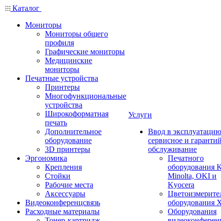
Каталог
Мониторы
Мониторы общего
профиля
Графические мониторы
Медицинские
мониторы
Печатные устройства
Принтеры
Многофункциональные
устройства
Широкоформатная
Услуги
печать
Дополнительное
Ввод в эксплуатацию
оборудование
сервисное и гаранти
3D принтеры
обслуживание
Эргономика
Печатного
Крепления
оборудования K
Стойки
Minolta, OKI и
Рабочие места
Kyocera
Аксессуары
Цветоизмерите
Видеоконференцсвязь
оборудования X
Расходные материалы
Оборудования
Тонер-картридж
видеоконферен