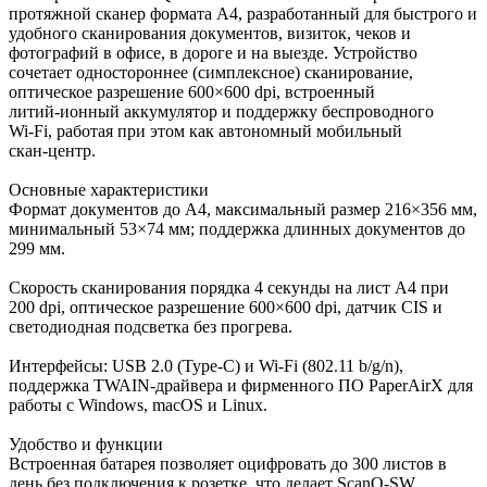
протяжной сканер формата A4, разработанный для быстрого и
удобного сканирования документов, визиток, чеков и
фотографий в офисе, в дороге и на выезде. Устройство
сочетает одностороннее (симплексное) сканирование,
оптическое разрешение 600×600 dpi, встроенный
литий‑ионный аккумулятор и поддержку беспроводного
Wi‑Fi, работая при этом как автономный мобильный
скан‑центр.
Основные характеристики
Формат документов до A4, максимальный размер 216×356 мм,
минимальный 53×74 мм; поддержка длинных документов до
299 мм.
Скорость сканирования порядка 4 секунды на лист A4 при
200 dpi, оптическое разрешение 600×600 dpi, датчик CIS и
светодиодная подсветка без прогрева.
Интерфейсы: USB 2.0 (Type‑C) и Wi‑Fi (802.11 b/g/n),
поддержка TWAIN‑драйвера и фирменного ПО PaperAirX для
работы с Windows, macOS и Linux.
Удобство и функции
Встроенная батарея позволяет оцифровать до 300 листов в
день без подключения к розетке, что делает ScanQ‑SW