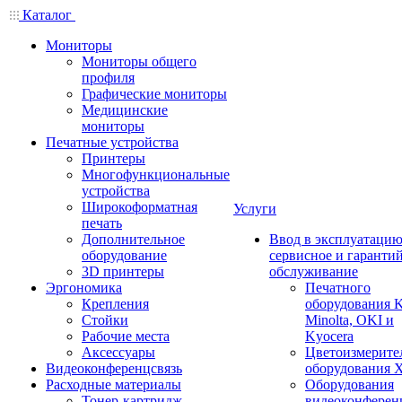
Каталог
Мониторы
Мониторы общего
профиля
Графические мониторы
Медицинские
мониторы
Печатные устройства
Принтеры
Многофункциональные
устройства
Широкоформатная
Услуги
печать
Дополнительное
Ввод в эксплуатацию
оборудование
сервисное и гаранти
3D принтеры
обслуживание
Эргономика
Печатного
Крепления
оборудования K
Стойки
Minolta, OKI и
Рабочие места
Kyocera
Аксессуары
Цветоизмерите
Видеоконференцсвязь
оборудования X
Расходные материалы
Оборудования
Тонер-картридж
видеоконферен