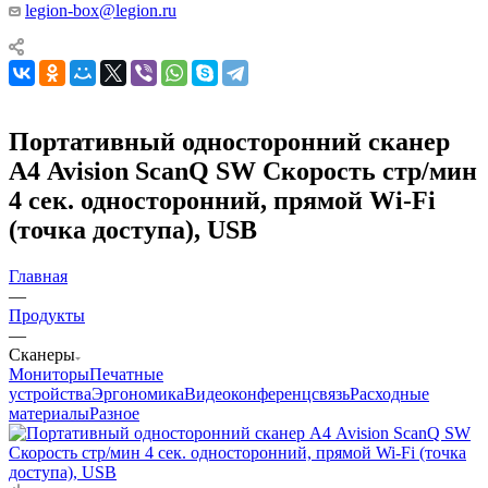
legion-box@legion.ru
Портативный односторонний сканер
А4 Avision ScanQ SW Скорость стр/мин
4 сек. односторонний, прямой Wi-Fi
(точка доступа), USB
Главная
—
Продукты
—
Сканеры
Мониторы
Печатные
устройства
Эргономика
Видеоконференцсвязь
Расходные
материалы
Разное