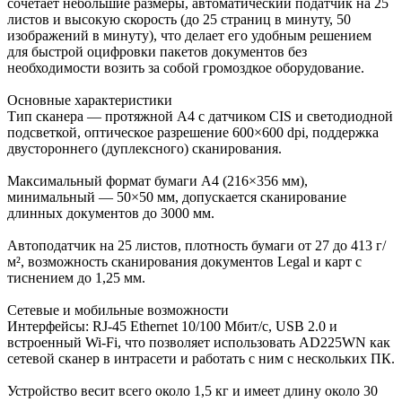
сочетает небольшие размеры, автоматический податчик на 25
листов и высокую скорость (до 25 страниц в минуту, 50
изображений в минуту), что делает его удобным решением
для быстрой оцифровки пакетов документов без
необходимости возить за собой громоздкое оборудование.
Основные характеристики
Тип сканера — протяжной A4 с датчиком CIS и светодиодной
подсветкой, оптическое разрешение 600×600 dpi, поддержка
двустороннего (дуплексного) сканирования.
Максимальный формат бумаги A4 (216×356 мм),
минимальный — 50×50 мм, допускается сканирование
длинных документов до 3000 мм.
Автоподатчик на 25 листов, плотность бумаги от 27 до 413 г/
м², возможность сканирования документов Legal и карт с
тиснением до 1,25 мм.
Сетевые и мобильные возможности
Интерфейсы: RJ‑45 Ethernet 10/100 Мбит/с, USB 2.0 и
встроенный Wi‑Fi, что позволяет использовать AD225WN как
сетевой сканер в интрасети и работать с ним с нескольких ПК.
Устройство весит всего около 1,5 кг и имеет длину около 30