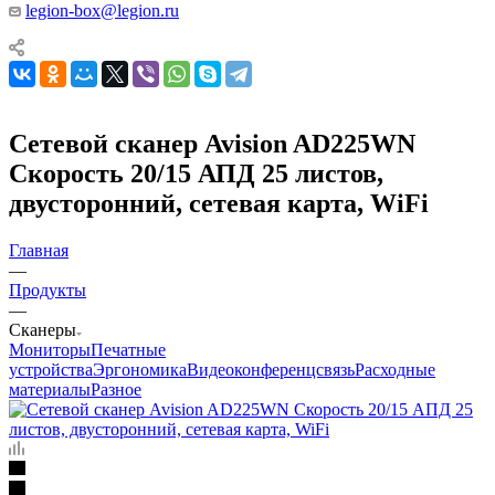
legion-box@legion.ru
Сетевой сканер Avision AD225WN
Скорость 20/15 АПД 25 листов,
двусторонний, сетевая карта, WiFi
Главная
—
Продукты
—
Сканеры
Мониторы
Печатные
устройства
Эргономика
Видеоконференцсвязь
Расходные
материалы
Разное