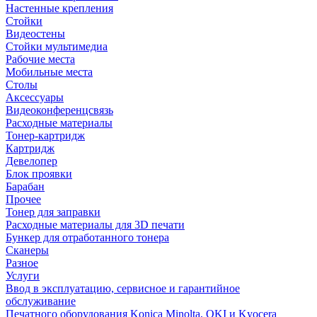
Настенные крепления
Стойки
Видеостены
Стойки мультимедиа
Рабочие места
Мобильные места
Столы
Аксессуары
Видеоконференцсвязь
Расходные материалы
Тонер-картридж
Картридж
Девелопер
Блок проявки
Барабан
Прочее
Тонер для заправки
Расходные материалы для 3D печати
Бункер для отработанного тонера
Сканеры
Разное
Услуги
Ввод в эксплуатацию, сервисное и гарантийное
обслуживание
Печатного оборудования Konica Minolta, OKI и Kyocera