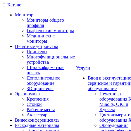
Каталог
Мониторы
Мониторы общего
профиля
Графические мониторы
Медицинские
мониторы
Печатные устройства
Принтеры
Многофункциональные
устройства
Широкоформатная
Услуги
печать
Дополнительное
Ввод в эксплуатацию
оборудование
сервисное и гаранти
3D принтеры
обслуживание
Эргономика
Печатного
Крепления
оборудования K
Стойки
Minolta, OKI и
Рабочие места
Kyocera
Аксессуары
Цветоизмерите
Видеоконференцсвязь
оборудования X
Расходные материалы
Оборудования
Тонер-картридж
видеоконферен