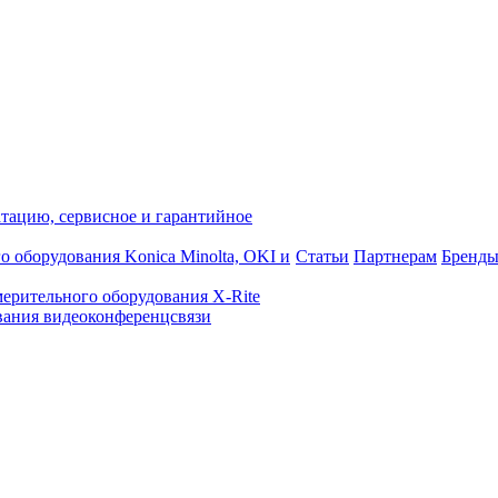
атацию, сервисное и гарантийное
о оборудования Konica Minolta, OKI и
Статьи
Партнерам
Бренд
ерительного оборудования X-Rite
ания видеоконференцсвязи