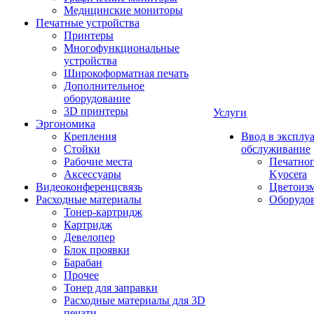
Медицинские мониторы
Печатные устройства
Принтеры
Многофункциональные
устройства
Широкоформатная печать
Дополнительное
оборудование
3D принтеры
Услуги
Эргономика
Крепления
Ввод в эксплу
Стойки
обслуживание
Рабочие места
Печатног
Аксессуары
Kyocera
Видеоконференцсвязь
Цветоизм
Расходные материалы
Оборудов
Тонер-картридж
Картридж
Девелопер
Блок проявки
Барабан
Прочее
Тонер для заправки
Расходные материалы для 3D
печати