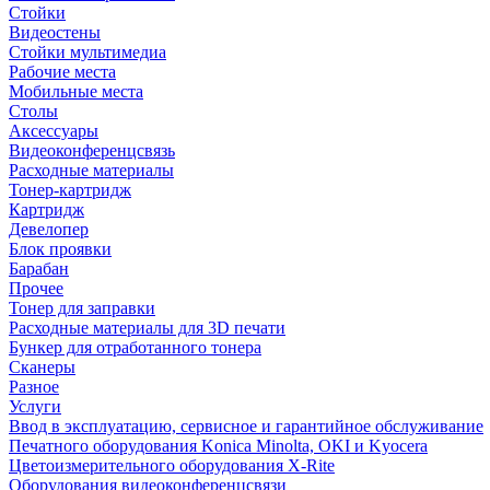
Стойки
Видеостены
Стойки мультимедиа
Рабочие места
Мобильные места
Столы
Аксессуары
Видеоконференцсвязь
Расходные материалы
Тонер-картридж
Картридж
Девелопер
Блок проявки
Барабан
Прочее
Тонер для заправки
Расходные материалы для 3D печати
Бункер для отработанного тонера
Сканеры
Разное
Услуги
Ввод в эксплуатацию, сервисное и гарантийное обслуживание
Печатного оборудования Konica Minolta, OKI и Kyocera
Цветоизмерительного оборудования X-Rite
Оборудования видеоконференцсвязи