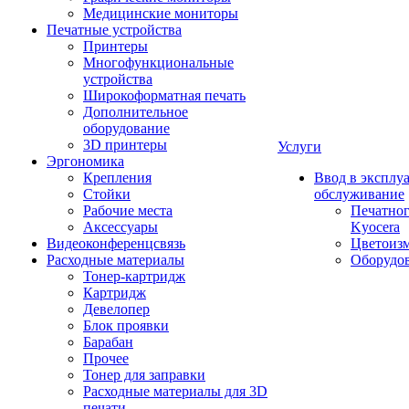
Медицинские мониторы
Печатные устройства
Принтеры
Многофункциональные
устройства
Широкоформатная печать
Дополнительное
оборудование
3D принтеры
Услуги
Эргономика
Крепления
Ввод в эксплу
Стойки
обслуживание
Рабочие места
Печатног
Аксессуары
Kyocera
Видеоконференцсвязь
Цветоизм
Расходные материалы
Оборудов
Тонер-картридж
Картридж
Девелопер
Блок проявки
Барабан
Прочее
Тонер для заправки
Расходные материалы для 3D
печати