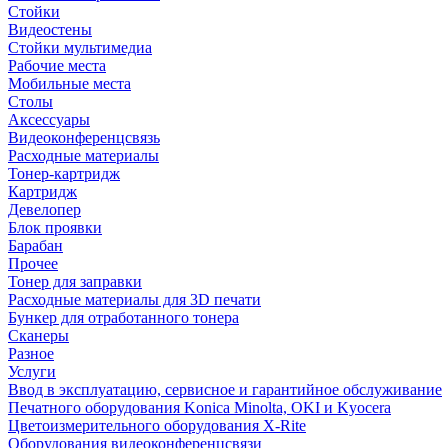
Стойки
Видеостены
Стойки мультимедиа
Рабочие места
Мобильные места
Столы
Аксессуары
Видеоконференцсвязь
Расходные материалы
Тонер-картридж
Картридж
Девелопер
Блок проявки
Барабан
Прочее
Тонер для заправки
Расходные материалы для 3D печати
Бункер для отработанного тонера
Сканеры
Разное
Услуги
Ввод в эксплуатацию, сервисное и гарантийное обслуживание
Печатного оборудования Konica Minolta, OKI и Kyocera
Цветоизмерительного оборудования X-Rite
Оборудования видеоконференцсвязи