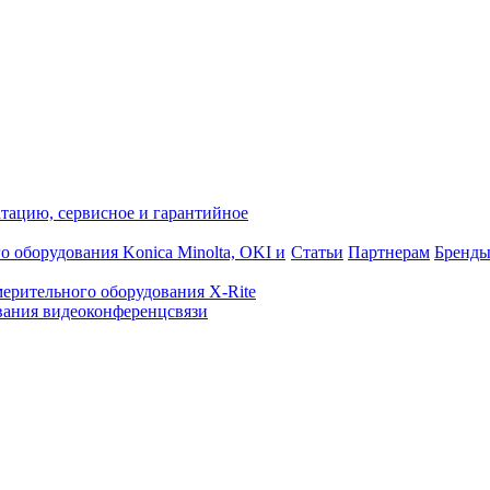
атацию, сервисное и гарантийное
о оборудования Konica Minolta, OKI и
Статьи
Партнерам
Бренд
ерительного оборудования X-Rite
ания видеоконференцсвязи