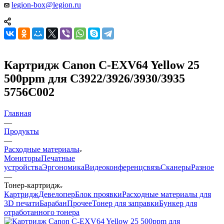
legion-box@legion.ru
Картридж Canon C-EXV64 Yellow 25
500ppm для C3922/3926/3930/3935
5756C002
Главная
—
Продукты
—
Расходные материалы
Мониторы
Печатные
устройства
Эргономика
Видеоконференцсвязь
Сканеры
Разное
—
Тонер-картридж
Картридж
Девелопер
Блок проявки
Расходные материалы для
3D печати
Барабан
Прочее
Тонер для заправки
Бункер для
отработанного тонера