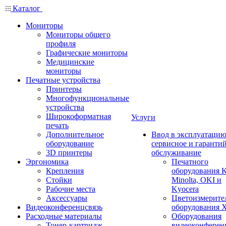
Каталог
Мониторы
Мониторы общего
профиля
Графические мониторы
Медицинские
мониторы
Печатные устройства
Принтеры
Многофункциональные
устройства
Широкоформатная
Услуги
печать
Дополнительное
Ввод в эксплуатацию
оборудование
сервисное и гаранти
3D принтеры
обслуживание
Эргономика
Печатного
Крепления
оборудования K
Стойки
Minolta, OKI и
Рабочие места
Kyocera
Аксессуары
Цветоизмерите
Видеоконференцсвязь
оборудования X
Расходные материалы
Оборудования
Тонер-картридж
видеоконферен