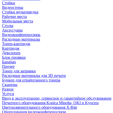
Стойки
Видеостены
Стойки мультимедиа
Рабочие места
Мобильные места
Столы
Аксессуары
Видеоконференцсвязь
Расходные материалы
Тонер-картридж
Картридж
Девелопер
Блок проявки
Барабан
Прочее
Тонер для заправки
Расходные материалы для 3D печати
Бункер для отработанного тонера
Сканеры
Разное
Услуги
Ввод в эксплуатацию, сервисное и гарантийное обслуживание
Печатного оборудования Konica Minolta, OKI и Kyocera
Цветоизмерительного оборудования X-Rite
Оборудования видеоконференцсвязи