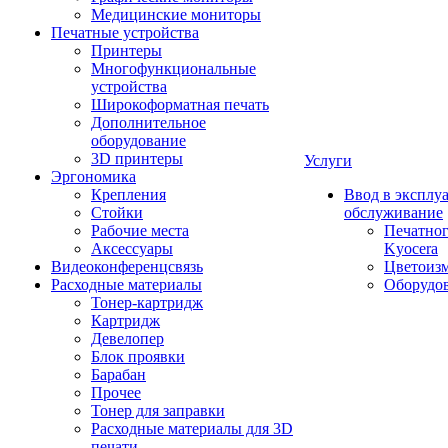
Медицинские мониторы
Печатные устройства
Принтеры
Многофункциональные
устройства
Широкоформатная печать
Дополнительное
оборудование
3D принтеры
Услуги
Эргономика
Крепления
Ввод в эксплу
Стойки
обслуживание
Рабочие места
Печатног
Аксессуары
Kyocera
Видеоконференцсвязь
Цветоизм
Расходные материалы
Оборудов
Тонер-картридж
Картридж
Девелопер
Блок проявки
Барабан
Прочее
Тонер для заправки
Расходные материалы для 3D
печати