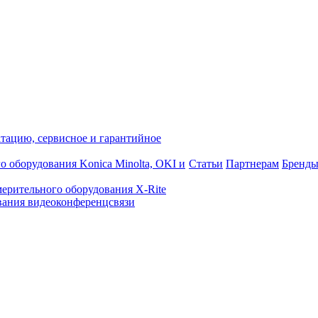
атацию, сервисное и гарантийное
о оборудования Konica Minolta, OKI и
Статьи
Партнерам
Бренд
ерительного оборудования X-Rite
ания видеоконференцсвязи