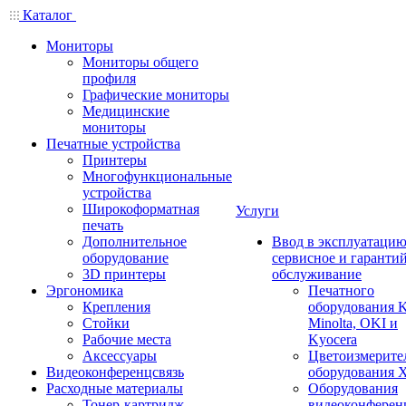
Каталог
Мониторы
Мониторы общего
профиля
Графические мониторы
Медицинские
мониторы
Печатные устройства
Принтеры
Многофункциональные
устройства
Широкоформатная
Услуги
печать
Дополнительное
Ввод в эксплуатацию
оборудование
сервисное и гаранти
3D принтеры
обслуживание
Эргономика
Печатного
Крепления
оборудования K
Стойки
Minolta, OKI и
Рабочие места
Kyocera
Аксессуары
Цветоизмерите
Видеоконференцсвязь
оборудования X
Расходные материалы
Оборудования
Тонер-картридж
видеоконферен