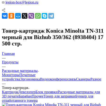
legion-box@legion.ru
Тонер-картридж Konica Minolta TN-311
черный для Bizhub 350/362 (8938404) 17
500 стр.
Главная
—
Продукты
—
Расходные материалы
Мониторы
Печатные
устройства
Эргономика
Видеоконференцсвязь
Сканеры
Разное
—
Тонер-картридж
Картридж
Девелопер
Блок проявки
Расходные материалы для
3D печати
Барабан
Прочее
Тонер для заправки
Бункер для
отработанного тонера