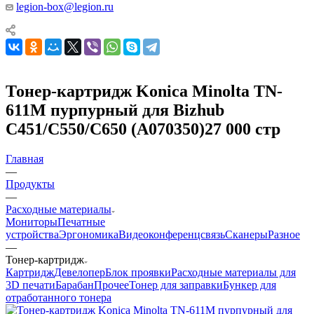
legion-box@legion.ru
Тонер-картридж Konica Minolta TN-
611M пурпурный для Bizhub
C451/C550/C650 (A070350)27 000 стр
Главная
—
Продукты
—
Расходные материалы
Мониторы
Печатные
устройства
Эргономика
Видеоконференцсвязь
Сканеры
Разное
—
Тонер-картридж
Картридж
Девелопер
Блок проявки
Расходные материалы для
3D печати
Барабан
Прочее
Тонер для заправки
Бункер для
отработанного тонера