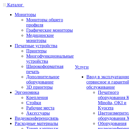
Каталог
Мониторы
Мониторы общего
профиля
Графические мониторы
Медицинские
мониторы
Печатные устройства
Принтеры
Многофункциональные
устройства
Широкоформатная
Услуги
печать
Дополнительное
Ввод в эксплуатацию
оборудование
сервисное и гаранти
3D принтеры
обслуживание
Эргономика
Печатного
Крепления
оборудования K
Стойки
Minolta, OKI и
Рабочие места
Kyocera
Аксессуары
Цветоизмерите
Видеоконференцсвязь
оборудования X
Расходные материалы
Оборудования
Тонер-картридж
видеоконферен