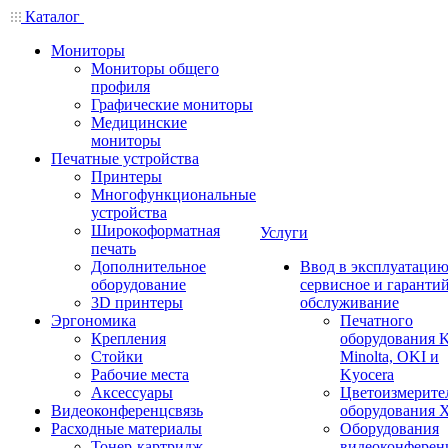
Каталог
Мониторы
Мониторы общего
профиля
Графические мониторы
Медицинские
мониторы
Печатные устройства
Принтеры
Многофункциональные
устройства
Широкоформатная
Услуги
печать
Дополнительное
Ввод в эксплуатацию
оборудование
сервисное и гаранти
3D принтеры
обслуживание
Эргономика
Печатного
Крепления
оборудования K
Стойки
Minolta, OKI и
Рабочие места
Kyocera
Аксессуары
Цветоизмерите
Видеоконференцсвязь
оборудования X
Расходные материалы
Оборудования
Тонер-картридж
видеоконферен