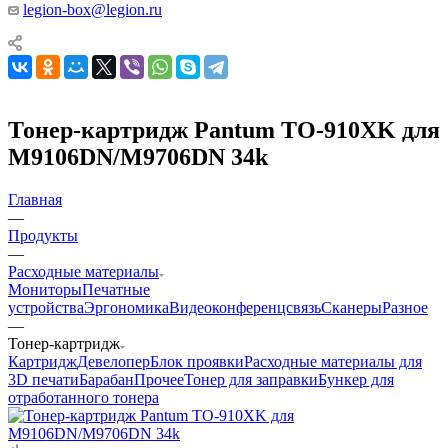
legion-box@legion.ru
Тонер-картридж Pantum TO-910XK для
M9106DN/M9706DN 34k
Главная
—
Продукты
—
Расходные материалы
Мониторы
Печатные
устройства
Эргономика
Видеоконференцсвязь
Сканеры
Разное
—
Тонер-картридж
Картридж
Девелопер
Блок проявки
Расходные материалы для
3D печати
Барабан
Прочее
Тонер для заправки
Бункер для
отработанного тонера