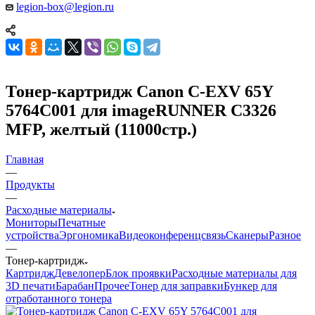
legion-box@legion.ru
Тонер-картридж Canon C-EXV 65Y
5764C001 для imageRUNNER C3326
MFP, желтый (11000стр.)
Главная
—
Продукты
—
Расходные материалы
Мониторы
Печатные
устройства
Эргономика
Видеоконференцсвязь
Сканеры
Разное
—
Тонер-картридж
Картридж
Девелопер
Блок проявки
Расходные материалы для
3D печати
Барабан
Прочее
Тонер для заправки
Бункер для
отработанного тонера