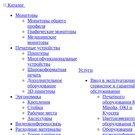
Каталог
Мониторы
Мониторы общего
профиля
Графические мониторы
Медицинские
мониторы
Печатные устройства
Принтеры
Многофункциональные
устройства
Широкоформатная
Услуги
печать
Дополнительное
Ввод в эксплуатацию
оборудование
сервисное и гаранти
3D принтеры
обслуживание
Эргономика
Печатного
Крепления
оборудования K
Стойки
Minolta, OKI и
Рабочие места
Kyocera
Аксессуары
Цветоизмерите
Видеоконференцсвязь
оборудования X
Расходные материалы
Оборудования
Тонер-картридж
видеоконферен