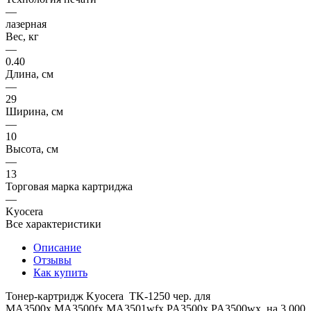
—
лазерная
Вес, кг
—
0.40
Длина, см
—
29
Ширина, см
—
10
Высота, см
—
13
Торговая марка картриджа
—
Kyocera
Все характеристики
Описание
Отзывы
Как купить
Тонер-картридж Kyocera TK-1250 чер. для
MA3500x,MA3500fx,MA3501wfx,PA3500x,PA3500wx на 3 000