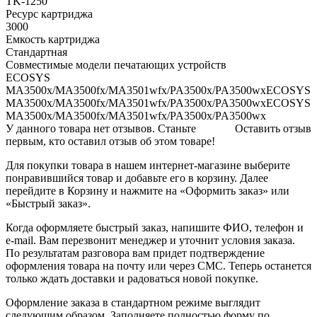
TK-1250
Ресурс картриджа
3000
Емкость картриджа
Стандартная
Совместимые модели печатающих устройств
ECOSYS
MA3500x/MA3500fx/MA3501wfx/PA3500x/PA3500wxECOSYS
MA3500x/MA3500fx/MA3501wfx/PA3500x/PA3500wxECOSYS
MA3500x/MA3500fx/MA3501wfx/PA3500x/PA3500wx
У данного товара нет отзывов. Станьте
Оставить отзыв
первым, кто оставил отзыв об этом товаре!
Для покупки товара в нашем интернет-магазине выберите
понравившийся товар и добавьте его в корзину. Далее
перейдите в Корзину и нажмите на «Оформить заказ» или
«Быстрый заказ».
Когда оформляете быстрый заказ, напишите ФИО, телефон и
e-mail. Вам перезвонит менеджер и уточнит условия заказа.
По результатам разговора вам придет подтверждение
оформления товара на почту или через СМС. Теперь останется
только ждать доставки и радоваться новой покупке.
Оформление заказа в стандартном режиме выглядит
следующим образом. Заполняете полностью форму по