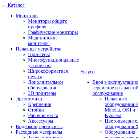
Каталог
Мониторы
Мониторы общего
профиля
Графические мониторы
Медицинские
мониторы
Печатные устройства
Принтеры
Многофункциональные
устройства
Широкоформатная
Услуги
печать
Дополнительное
Ввод в эксплуатацию
оборудование
сервисное и гаранти
3D принтеры
обслуживание
Эргономика
Печатного
Крепления
оборудования K
Стойки
Minolta, OKI и
Рабочие места
Kyocera
Аксессуары
Цветоизмерите
Видеоконференцсвязь
оборудования X
Расходные материалы
Оборудования
Тонер-картридж
видеоконферен