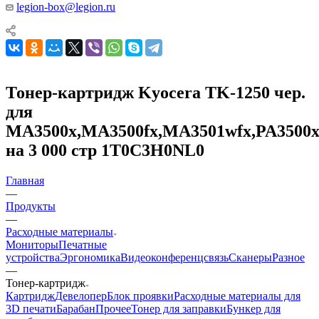
legion-box@legion.ru
Тонер-картридж Kyocera TK-1250 чер.
для
MA3500x,MA3500fx,MA3501wfx,PA3500x
на 3 000 стр 1T0C3H0NL0
Главная
—
Продукты
—
Расходные материалы
Мониторы
Печатные
устройства
Эргономика
Видеоконференцсвязь
Сканеры
Разное
—
Тонер-картридж
Картридж
Девелопер
Блок проявки
Расходные материалы для
3D печати
Барабан
Прочее
Тонер для заправки
Бункер для