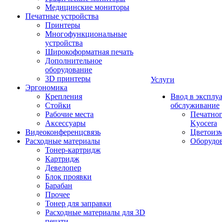
Медицинские мониторы
Печатные устройства
Принтеры
Многофункциональные
устройства
Широкоформатная печать
Дополнительное
оборудование
3D принтеры
Услуги
Эргономика
Крепления
Ввод в эксплу
Стойки
обслуживание
Рабочие места
Печатног
Аксессуары
Kyocera
Видеоконференцсвязь
Цветоизм
Расходные материалы
Оборудов
Тонер-картридж
Картридж
Девелопер
Блок проявки
Барабан
Прочее
Тонер для заправки
Расходные материалы для 3D
печати