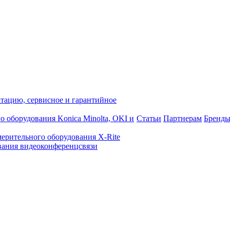
атацию, сервисное и гарантийное
о оборудования Konica Minolta, OKI и
Статьи
Партнерам
Бренд
ерительного оборудования X-Rite
ания видеоконференцсвязи