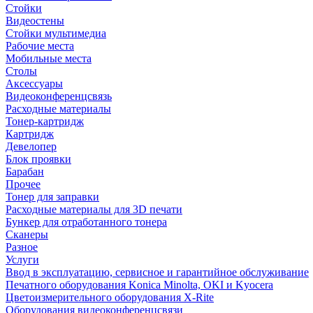
Стойки
Видеостены
Стойки мультимедиа
Рабочие места
Мобильные места
Столы
Аксессуары
Видеоконференцсвязь
Расходные материалы
Тонер-картридж
Картридж
Девелопер
Блок проявки
Барабан
Прочее
Тонер для заправки
Расходные материалы для 3D печати
Бункер для отработанного тонера
Сканеры
Разное
Услуги
Ввод в эксплуатацию, сервисное и гарантийное обслуживание
Печатного оборудования Konica Minolta, OKI и Kyocera
Цветоизмерительного оборудования X-Rite
Оборудования видеоконференцсвязи