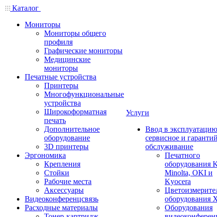
Каталог
Мониторы
Мониторы общего
профиля
Графические мониторы
Медицинские
мониторы
Печатные устройства
Принтеры
Многофункциональные
устройства
Широкоформатная
Услуги
печать
Дополнительное
Ввод в эксплуатацию
оборудование
сервисное и гаранти
3D принтеры
обслуживание
Эргономика
Печатного
Крепления
оборудования K
Стойки
Minolta, OKI и
Рабочие места
Kyocera
Аксессуары
Цветоизмерите
Видеоконференцсвязь
оборудования X
Расходные материалы
Оборудования
Тонер-картридж
видеоконферен