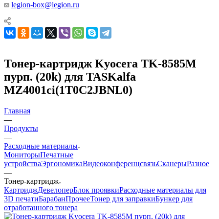
legion-box@legion.ru
Тонер-картридж Kyocera TK-8585M
пурп. (20k) для TASKalfa
MZ4001ci(1T0C2JBNL0)
Главная
—
Продукты
—
Расходные материалы
Мониторы
Печатные
устройства
Эргономика
Видеоконференцсвязь
Сканеры
Разное
—
Тонер-картридж
Картридж
Девелопер
Блок проявки
Расходные материалы для
3D печати
Барабан
Прочее
Тонер для заправки
Бункер для
отработанного тонера