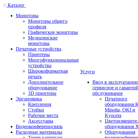
Каталог
Мониторы
Мониторы общего
профиля
Графические мониторы
Медицинские
мониторы
Печатные устройства
Принтеры
Многофункциональные
устройства
Широкоформатная
Услуги
печать
Дополнительное
Ввод в эксплуатацию
оборудование
сервисное и гаранти
3D принтеры
обслуживание
Эргономика
Печатного
Крепления
оборудования K
Стойки
Minolta, OKI и
Рабочие места
Kyocera
Аксессуары
Цветоизмерите
Видеоконференцсвязь
оборудования X
Расходные материалы
Оборудования
Тонер-картридж
видеоконферен