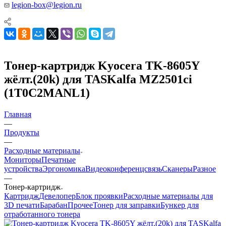
legion-box@legion.ru
Тонер-картридж Kyocera TK-8605Y
жёлт.(20k) для TASKalfa MZ2501ci
(1T0C2MANL1)
Главная
—
Продукты
—
Расходные материалы
Мониторы
Печатные
устройства
Эргономика
Видеоконференцсвязь
Сканеры
Разное
—
Тонер-картридж
Картридж
Девелопер
Блок проявки
Расходные материалы для
3D печати
Барабан
Прочее
Тонер для заправки
Бункер для
отработанного тонера