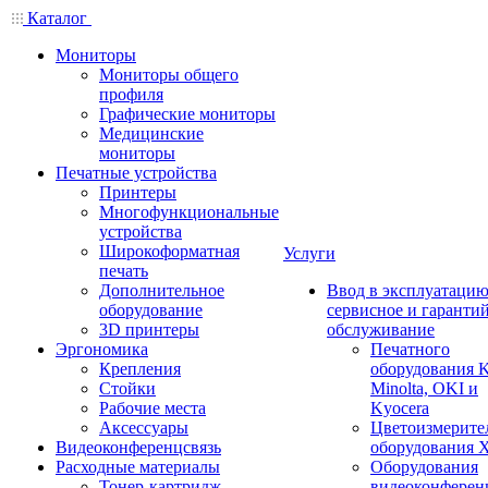
Каталог
Мониторы
Мониторы общего
профиля
Графические мониторы
Медицинские
мониторы
Печатные устройства
Принтеры
Многофункциональные
устройства
Широкоформатная
Услуги
печать
Дополнительное
Ввод в эксплуатацию
оборудование
сервисное и гаранти
3D принтеры
обслуживание
Эргономика
Печатного
Крепления
оборудования K
Стойки
Minolta, OKI и
Рабочие места
Kyocera
Аксессуары
Цветоизмерите
Видеоконференцсвязь
оборудования X
Расходные материалы
Оборудования
Тонер-картридж
видеоконферен