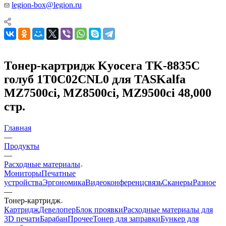
legion-box@legion.ru
Тонер-картридж Kyocera TK-8835C
голуб 1T0C02CNL0 для TASKalfa
MZ7500ci, MZ8500ci, MZ9500ci 48,000
стр.
Главная
—
Продукты
—
Расходные материалы
Мониторы
Печатные
устройства
Эргономика
Видеоконференцсвязь
Сканеры
Разное
—
Тонер-картридж
Картридж
Девелопер
Блок проявки
Расходные материалы для
3D печати
Барабан
Прочее
Тонер для заправки
Бункер для