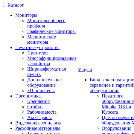
Каталог
Мониторы
Мониторы общего
профиля
Графические мониторы
Медицинские
мониторы
Печатные устройства
Принтеры
Многофункциональные
устройства
Широкоформатная
Услуги
печать
Дополнительное
Ввод в эксплуатацию
оборудование
сервисное и гаранти
3D принтеры
обслуживание
Эргономика
Печатного
Крепления
оборудования K
Стойки
Minolta, OKI и
Рабочие места
Kyocera
Аксессуары
Цветоизмерите
Видеоконференцсвязь
оборудования X
Расходные материалы
Оборудования
Тонер-картридж
видеоконферен