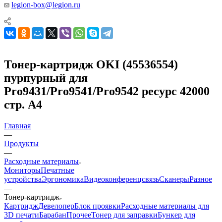
legion-box@legion.ru
Тонер-картридж OKI (45536554)
пурпурный для
Pro9431/Pro9541/Pro9542 ресурс 42000
стр. A4
Главная
—
Продукты
—
Расходные материалы
Мониторы
Печатные
устройства
Эргономика
Видеоконференцсвязь
Сканеры
Разное
—
Тонер-картридж
Картридж
Девелопер
Блок проявки
Расходные материалы для
3D печати
Барабан
Прочее
Тонер для заправки
Бункер для