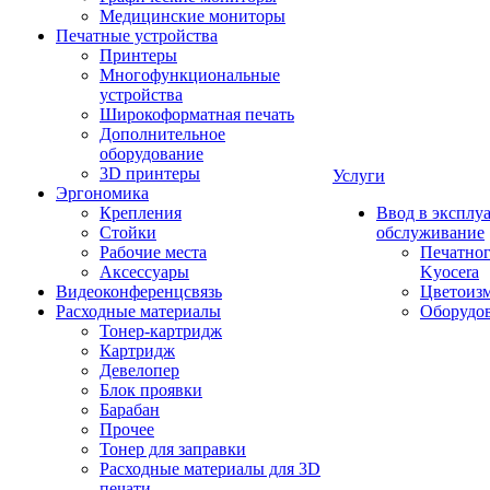
Медицинские мониторы
Печатные устройства
Принтеры
Многофункциональные
устройства
Широкоформатная печать
Дополнительное
оборудование
3D принтеры
Услуги
Эргономика
Крепления
Ввод в эксплу
Стойки
обслуживание
Рабочие места
Печатног
Аксессуары
Kyocera
Видеоконференцсвязь
Цветоизм
Расходные материалы
Оборудов
Тонер-картридж
Картридж
Девелопер
Блок проявки
Барабан
Прочее
Тонер для заправки
Расходные материалы для 3D
печати