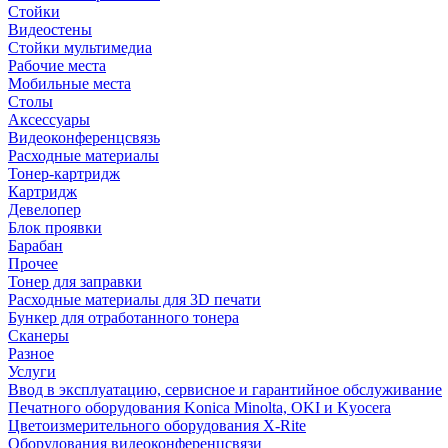
Стойки
Видеостены
Стойки мультимедиа
Рабочие места
Мобильные места
Столы
Аксессуары
Видеоконференцсвязь
Расходные материалы
Тонер-картридж
Картридж
Девелопер
Блок проявки
Барабан
Прочее
Тонер для заправки
Расходные материалы для 3D печати
Бункер для отработанного тонера
Сканеры
Разное
Услуги
Ввод в эксплуатацию, сервисное и гарантийное обслуживание
Печатного оборудования Konica Minolta, OKI и Kyocera
Цветоизмерительного оборудования X-Rite
Оборудования видеоконференцсвязи