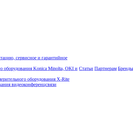
атацию, сервисное и гарантийное
о оборудования Konica Minolta, OKI и
Статьи
Партнерам
Бренд
ерительного оборудования X-Rite
ания видеоконференцсвязи