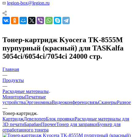
legion-box@legion.ru
Тонер-картридж Kyocera TK-8555M
пурпурный (красный) для TASKalfa
5054ci/6054ci/7054ci 24000 стр.
Главная
—
Продукты
—
Расходные материалы
Мониторы
Печатные
устройства
Эргономика
Видеоконференцсвязь
Сканеры
Разное
—
Тонер-картридж
Картридж
Девелопер
Блок проявки
Расходные материалы для
3D печати
Барабан
Прочее
Тонер для заправки
Бункер для
отработанного тонера