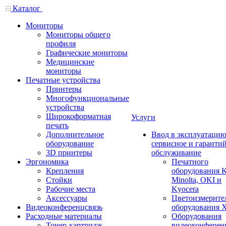
Каталог
Мониторы
Мониторы общего
профиля
Графические мониторы
Медицинские
мониторы
Печатные устройства
Принтеры
Многофункциональные
устройства
Широкоформатная
Услуги
печать
Дополнительное
Ввод в эксплуатацию
оборудование
сервисное и гаранти
3D принтеры
обслуживание
Эргономика
Печатного
Крепления
оборудования K
Стойки
Minolta, OKI и
Рабочие места
Kyocera
Аксессуары
Цветоизмерите
Видеоконференцсвязь
оборудования X
Расходные материалы
Оборудования
Тонер-картридж
видеоконферен